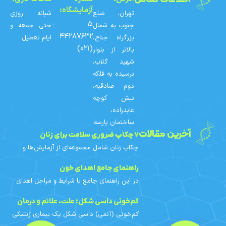
آزمایشگاه:
تهران، ضلع
شبانه روزی
۵ -
جنوب به شمال
حتی جمعه و
۴۴۲۸۷۶۳۲
بزرگراه جناح،
ایام تعطیل
(۰۲۱)
بالاتر از بلوار
شهید گلاب،
نرسیده به فلکه
دوم صادقیه،
نبش کوچه
عابدزاده،
ساختمان پارسه
آخرین مقالات
۷ چکاپ ضروری سلامت برای زنان
چکاپ زنان شامل مجموعه‌ای از آزمایش‌ها و
غربالگری‌های دوره‌ای است که با توجه به سن،
سابقه خانوادگی و عوامل خطر هر فرد
راهنمای جامع اهدای خون
برنامه‌ریزی می‌شوند. در
در این راهنمای جامع با شرایط و مراحل اهدای
خون، افراد واجد شرایط، محدودیت‌های اهدای
خون بانوان، آزمایش‌های خون اهدایی، فواید و
کم‌خونی داسی‌ شکل؛ علت، علائم و درمان
مراقبت‌های قبل و
کم‌خونی (آنمی) داسی‌ شکل یک بیماری ژنتیکی
ارثی است. در این مقاله با علائم، علت ژنتیکی،