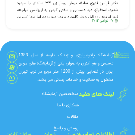
دكتر فرامرز قنبري سابقه بیمار: بیمار زن ۳۴ ساله‌ای با سردرد
شدید، استفراغ، درد عضلانی و سفتی گردن به اورژانس مراجعه
کرد. او پنج روز قبل دچار گلودرد و بدن‌درد بوده اما تنها آسپرین
۲۷ نوامبر ۲۰۱۲
مصرف کرده و علائم را تحمل کرده است. حدود شش ساعت
پیش […]
آزمایشگاه پاتوبیولوژی و ژنتیک پارسه از سال 1383
تاسیس و هم اکنون به عنوان یکی از آزمایشگاه های مرجع
ایران در فضایی بیش از 1200 متر مربع در غرب تهران
مشغول به فعالیت و خدمات رسانی می باشد.
لینک های مفید
متخصصین آزمایشگاه
همکاری با ما
مقالات
پرسش و پاسخ
اطلاعات تماس
آدرس:
شماره‌
ساعات کاری: