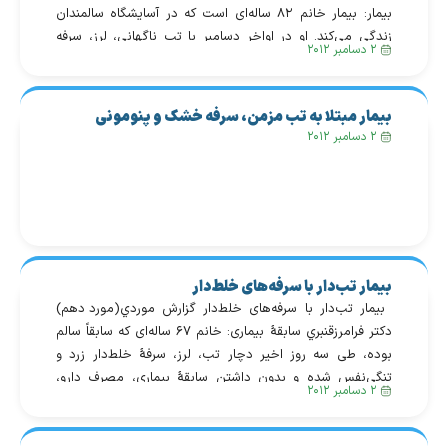
بیمار: بیمار خانم ۸۲ ساله‌ای است که در آسایشگاه سالمندان
زندگی می‌کند. او در اواخر دسامبر با تب ناگهانی، لرز، سرفه
۲ دسامبر ۲۰۱۲
خشک، درد شدید عضلانی و سردرد به اورژانس مراجعه کرده
است. بیمار در ایام […]
بیمار مبتلا به تب مزمن، سرفه خشک و پنومونی
۲ دسامبر ۲۰۱۲
بیمار تب‌دار با سرفه‌های خلط‌دار
بیمار تب‌دار با سرفه‌های خلط‌دار گزارش موردي(مورد دهم)
دكتر فرامرزقنبري سابقهٔ بیماری: خانم ۶۷ ساله‌ای که سابقاً سالم
بوده، طی سه روز اخیر دچار تب، لرز، سرفهٔ خلط‌دار زرد و
تنگی‌نفس شده و بدون داشتن سابقهٔ بیماری، مصرف دارو،
۲ دسامبر ۲۰۱۲
تماس با حیوانات یا سابقهٔ سیگار، در اورژانس بستری شده
است. اخیراً نیز مسافرتی به خارج […]