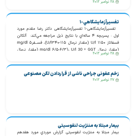
۲۸ نوامبر ۲۰۱۲
راست شده و از وجود درد و سفتی در محل زانو و ساق پا […]
تفسيرآزمايشگاهي-۱
تفسيرآزمايشگاهی-۱ تفسيرآزمايشگاهی دكتر رضا مقدم مورد
اول : پسربچه ۴ ساله‌اي با نتايج ذيل مراجعه مي‌كند: آلكالن
فسفاتاز U/l ۱۱۵۰ (مقدار نرمال U/l۳۴۰-۱۱۵)، فســفرmg/dl ۵
(مقدار نرمال mg/dl ۶/۵-۶/۳)، U/l 30 = GGT (مقدار نرمال
۲۸ نوامبر ۲۰۱۲
U/l ۳۷-۶). به علت بد رگ بودن بيمار و اشكال در خونگيري
پس از سانتريفوژ كردن نمونه، هموليز واضح […]
زخم عفونی جراحی ناشی از قراردادن لگن مصنوعی
۲۷ نوامبر ۲۰۱۲
بیمار مبتلا به مننژیت لنفوسیتی
بیمار مبتلا به مننژیت لنفوسیتی گزارش موردي مورد هفدهم