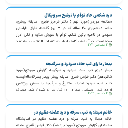
درد شکمی حاد توأم با ترشح سرویکال
مطالعه موردي(مورد نهم ) دكتر فرامرز قنبري سابقهٔ بیماری:
خانم دانشجوی ۲۰ ساله که در ۳ روز گذشته دارای ناراحتی
مبهمی در ناحیه پائین شکم، توأم با سوزش ملایم و تکرر ادرار
بوده است. در آزمایش کامل ادرار وی تعداد WBC برابر ۵۰ عدد
۲ دسامبر ۲۰۱۲
بدون وجود RBC مشاهده شده است. رنگ‌آمیزی گرم و کشت
ادرار […]
بیمار دارای تب حاد، سردرد و سرگیجه
بیمار دارای تب حاد، سردرد و سرگیجه گزارش موردي(مورد
شانزدهم) دكتر فرامرز قنبري سابقه بیمار: بیمار پسر۱۶ساله‌ایست
که با تب، سردرد شدید، استفراغ و سرگیجه به بخش اورژانس
آورده شد. احساس بیماری روز قبل در او شروع شد. مصرف
۲ دسامبر ۲۰۱۲
هرگونه داروی غیرمجاز و غیرقانونی و ایجاد جراحت در سر
هنگام بازی ورزشی و یا ضربه […]
خانم مبتلا به تب، سرفه و درد عضله مقیم در
آسایشگاه سالمندان
خانم مبتلا به تب، سرفه و درد عضله مقیم در آسایشگاه
سالمندان گزارش موردي (مورد یازدهم) دكتر فرامرز قنبري سابقه