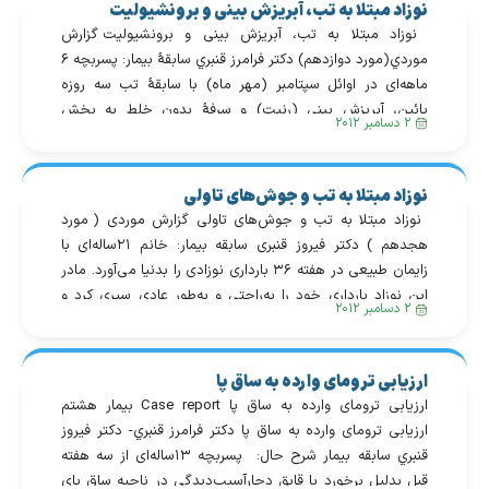
نوزاد مبتلا به تب، آبریزش بینی و برونشیولیت
نوزاد مبتلا به تب، آبریزش بینی و برونشیولیت گزارش
موردي(مورد دوازدهم) دكتر فرامرز قنبري سابقهٔ بیمار: پسربچه ۶
ماهه‌ای در اوائل سپتامبر (مهر ماه) با سابقهٔ تب سه روزه
پائین، آبریزش بینی (رنیت) و سرفهٔ بدون خلط به بخش
۲ دسامبر ۲۰۱۲
اورژانس بیمارستان آورده شد. در معاینات بدنی، نوزاد اندکی
بی‌قرار بود و سرفه داشت ولیکن دیسترس […]
نوزاد مبتلا به تب و جوش‌های تاولی
نوزاد مبتلا به تب و جوش‌های تاولی گزارش موردی ( مورد
هجدهم ) دکتر فیروز قنبری سابقه بیمار: خانم ۲۱ساله‌ای با
زایمان طبیعی در هفته ۳۶ بارداری نوزادی را بدنیا می‌آورد. مادر
این نوزاد بارداری خود را به‌راحتی و به‌طور عادی سپری کرد و
۲ دسامبر ۲۰۱۲
نوزاد را نیز به‌طور طبیعی به دنیا آورد. وزن نوزاد در […]
ارزیابی ترومای وارده به ساق پا
ارزیابی ترومای وارده به ساق پا Case report بیمار هشتم
ارزیابی ترومای وارده به ساق پا دكتر فرامرز قنبري- دكتر فيروز
قنبري سابقه بیمار شرح حال: پسربچه ۱۳ساله‌ای از سه هفته
قبل بدلیل برخورد با قایق دچارآسیب‌دیدگی در ناحیه ساق پای