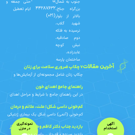
۵ -
جنوب به شمال
حتی جمعه و
۴۴۲۸۷۶۳۲
بزرگراه جناح،
ایام تعطیل
(۰۲۱)
بالاتر از بلوار
شهید گلاب،
نرسیده به فلکه
دوم صادقیه،
نبش کوچه
عابدزاده،
ساختمان پارسه
آخرین مقالات
۷ چکاپ ضروری سلامت برای زنان
چکاپ زنان شامل مجموعه‌ای از آزمایش‌ها و
غربالگری‌های دوره‌ای است که با توجه به سن،
سابقه خانوادگی و عوامل خطر هر فرد
راهنمای جامع اهدای خون
برنامه‌ریزی می‌شوند. در
در این راهنمای جامع با شرایط و مراحل اهدای
خون، افراد واجد شرایط، محدودیت‌های اهدای
خون بانوان، آزمایش‌های خون اهدایی، فواید و
کم‌خونی داسی‌ شکل؛ علت، علائم و درمان
مراقبت‌های قبل و
کم‌خونی (آنمی) داسی‌ شکل یک بیماری ژنتیکی
ارثی است. در این مقاله با علائم، علت ژنتیکی،
آگهی
نمونه‌گیری
روش‌های تشخیص، الگوی وراثت و اهمیت
بازدید جناب دکتر کاظم وطن خواه یزدی از
استخدام
در منزل
مشاوره ژنتیک آشنا
بازدید سرزده و قدردانی ریاست محترم
آزمایشگاه پارسه