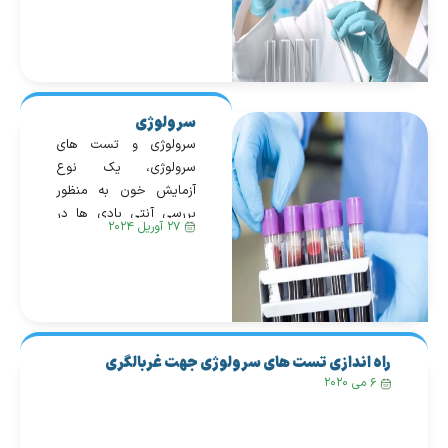
تست‌ها شامل اندازه‌گیری
میزان آنتی‌بادی‌های خاص
در خون، آنالیز سیتوکین‌ها
و تعداد سلول‌های سفید
خون می‌شوند. همچنین،
سرولوژی
آزمایش‌های تشخیصی
سرولوژی و تست های
مولکولی می‌توانند به
سرولوژی، یک نوع
کشف ژن‌های مرتبط با
آزمایش خون به منظور
بیماری و شناسایی
بررسی آنتی بادی ها در
مارکرهای بیولوژیکی کمک
۲۷ آوریل ۲۰۲۴
خون است. انواع مختلفی
کنند. این تست‌ها با توجه
از تست های سرولوژی
به نوع […]
وجود دارد که به تشخیص
بیماری های مختلف کمک
می کند. تمامی تست های
سرولوژی یک وجه مشترک
راه اندازی تست های سرولوژی جهت غربالگری
دارند و آن هم اهمیت
بیماران کرونا ویروس
۶ می ۲۰۲۰
دادن به پروتئین های
موجود در سیستم ایمنی
[…]