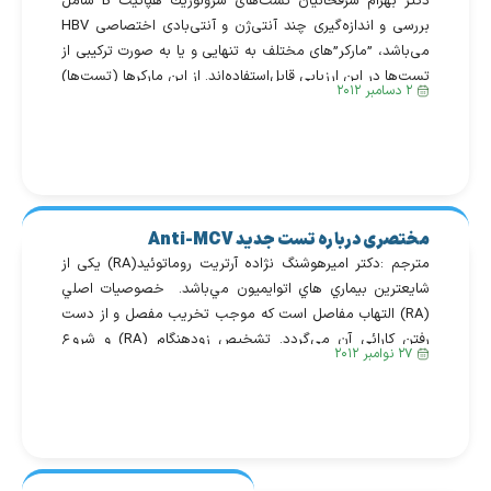
دكتر بهرام شرفخانیان تست‌های سرولوژیك هپاتیت B شامل
بررسی و اندازه‌گیری چند آنتی‌ژن و آنتی‌بادی اختصاصی HBV
می‌باشد، ”ماركر”های مختلف به تنهایی و یا به صورت تركیبی از
تست‌ها در این ارزیابی قابل‌استفاده‌اند. از این ماركرها (تست‌ها)
۲ دسامبر ۲۰۱۲
جهت تعیین مراحل عفونت HBV، حاد یا مزمن بودن آن، ایمن
بودن یا حساس بودن بیمار نسبت به […]
مختصری درباره تست جديد Anti-MCV
مترجم :دكتر اميرهوشنگ نژاده آرتريت روماتوئيد(RA) يكی از
شايعترين بيماري هاي اتوايميون مي‌باشد. خصوصيات اصلي
(RA) التهاب مفاصل است كه موجب تخريب مفصل و از دست
رفتن كارائي آن مي‌گردد. تشخيص زودهنگام (RA) و شروع
۲۷ نوامبر ۲۰۱۲
سريع درمان مناسب آن يكي از مهم‌ترين راههاي جلوگيري از
تخريب كامل مفصلي مي‌باشد. تشخيص (RA) اساساً به علائم
كلينيكي […]