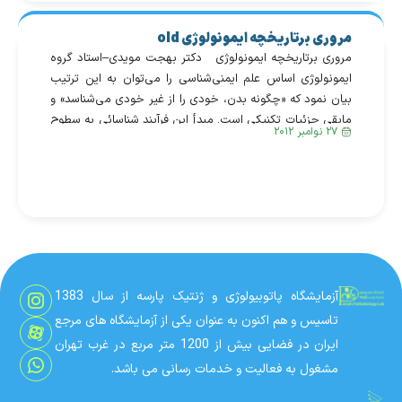
شناخته شده آن عبارتند از:
B.melitensis (بز) ،
مروری برتاریخچه ایمونولوژی old
B.abortus (گاو) ،B.canis
مروری برتاریخچه ایمونولوژی دكتر بهجت مویدی–استاد گروه
(سگ) ، B.ovis (گوسفند)
ایمونولوژی اساس علم ایمنی‌شناسی را می‌توان به این ترتیب
، B.neotomae (موش) ،
بیان نمود که «چگونه بدن، خودی را از غیر خودی می‌شناسد» و
B.suis (خوک). بروسلا
مابقی جزئیات تکنیکی است. مبدأ این فرآیند شناسائی به سطوح
باكتري اختياري درون […]
۲۷ نوامبر ۲۰۱۲
پائین‌تر حیات می‌رسد. به عنوان مثال رده‌های اسفنج که قرابت
وراثتی دارند، اگر در کنار یکدیگر […]
آزمایشگاه پاتوبیولوژی و ژنتیک پارسه از سال 1383
تاسیس و هم اکنون به عنوان یکی از آزمایشگاه های مرجع
ایران در فضایی بیش از 1200 متر مربع در غرب تهران
مشغول به فعالیت و خدمات رسانی می باشد.