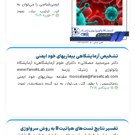
ایمنی‌شناسی را می‌توان به
این ترتیب بیان نمود
۳ فوریه ۲۰۱۹
که «چگونه بدن، خودی را
از غیر خودی می‌شناسد» و
مابقی جزئیات تکنیکی
است. مبدأ این فرآیند
شناسائی به سطوح پائین‌تر
حیات می‌رسد. به عنوان
تشخیص آزمایشگاهی بیماریهای خود ایمنی
مثال اگر رده‌های اسفنج را
روماتیسمی
دکتر میرمجید مصلائی-« دکترای علوم آزمایشگاهی» آزمایشگاه
در کنار یکدیگر قرار دهیم،
پاتولوژی و ژنتیک پارسه www.ParsehLab.com
تمایل دارند در جهت
mossalaei@ParsehLab.com مقدمه: بیماریهای خود ایمنی
همدیگر رشد کرده و به […]
روماتیسمی را بطور کلی می‌توان به دو گروه دسته‌بندی نمود:
۱۵ سپتامبر ۲۰۱۸
بیماریهایی که طبیعت آنها سیستمیک و منتشر است: نظیر
لوپوس اریتماتوس منتشر، سندروم شوگرن، اسکرودرما، آرتریت
روماتوئید، واسکولیت اتوایمون، بیماری مختلط بافت همبند و
انواع سندرومهای همپوشان. نوع […]
تفسير نتايج تست‌های هپاتيتB به روش سرولوژی