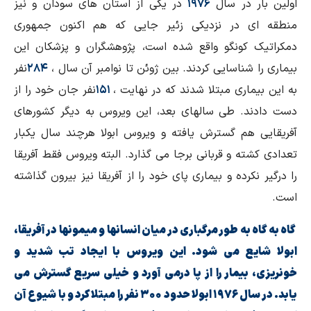
اولین بار در سال
۱۹۷۶
در یکی از استان های سودان و نیز
منطقه ای در نزدیکی زئیر جایی که هم اکنون جمهوری
دمکراتیک کونگو واقع شده است، پژوهشگران و پزشکان این
بیماری را شناسایی کردند. بین ژوئن تا نوامبر آن سال ،
۲۸۴
نفر
به این بیماری مبتلا شدند که در نهایت ،
۱۵۱
نفر جان خود را از
دست دادند. طی سالهای بعد، این ویروس به دیگر کشورهای
آفریقایی هم گسترش یافته و ویروس ابولا هرچند سال یکبار
تعدادی کشته و قربانی برجا می گذارد. البته ویروس فقط آفریقا
را درگیر نکرده و بیماری پای خود را از آفریقا نیز بیرون گذاشته
است.
گاه به گاه به طور مرگباری در میان انسانها و میمونها در آفریقا،
ابولا شایع می شود. این ویروس با ایجاد تب شدید و
خونریزی، بیمار را از پا درمی آورد و خیلی سریع گسترش می
یابد. در سال ۱۹۷۶ ابولا حدود ۳۰۰ نفر را مبتلا کرد و با شیوع آن