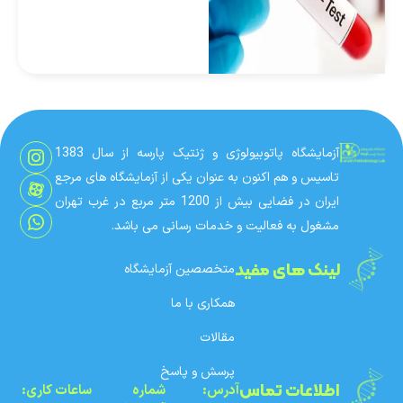
تجربه کنیم این پیشگیری
بیشتر از سوی زوجینی که
قصد تشکیل خانواده
دارند حائز اهمیت است و
نسبت به آنها است که این
حساسیت و پیشگیری
انتظار می رود. می دانید
آزمایشگاه پاتوبیولوژی و ژنتیک پارسه از سال 1383
که […]
تاسیس و هم اکنون به عنوان یکی از آزمایشگاه های مرجع
ایران در فضایی بیش از 1200 متر مربع در غرب تهران
مشغول به فعالیت و خدمات رسانی می باشد.
لینک های مفید
متخصصین آزمایشگاه
همکاری با ما
مقالات
پرسش و پاسخ
اطلاعات تماس
آدرس:
شماره‌
ساعات کاری: