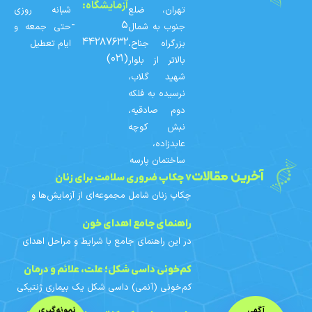
آزمایشگاه:
تهران، ضلع
شبانه روزی
۵ -
جنوب به شمال
حتی جمعه و
۴۴۲۸۷۶۳۲
بزرگراه جناح،
ایام تعطیل
(۰۲۱)
بالاتر از بلوار
شهید گلاب،
نرسیده به فلکه
دوم صادقیه،
نبش کوچه
عابدزاده،
ساختمان پارسه
آخرین مقالات
۷ چکاپ ضروری سلامت برای زنان
چکاپ زنان شامل مجموعه‌ای از آزمایش‌ها و
غربالگری‌های دوره‌ای است که با توجه به سن،
سابقه خانوادگی و عوامل خطر هر فرد
راهنمای جامع اهدای خون
برنامه‌ریزی می‌شوند. در
در این راهنمای جامع با شرایط و مراحل اهدای
خون، افراد واجد شرایط، محدودیت‌های اهدای
خون بانوان، آزمایش‌های خون اهدایی، فواید و
کم‌خونی داسی‌ شکل؛ علت، علائم و درمان
مراقبت‌های قبل و
کم‌خونی (آنمی) داسی‌ شکل یک بیماری ژنتیکی
ارثی است. در این مقاله با علائم، علت ژنتیکی،
آگهی
نمونه‌گیری