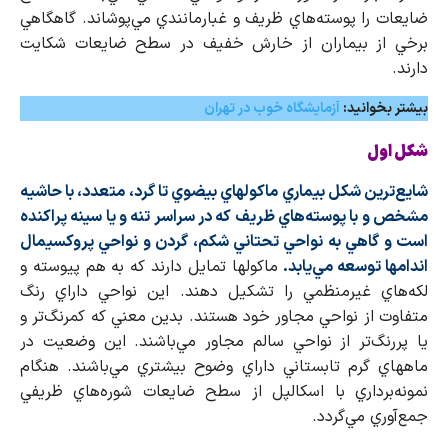
ضايعات را پوسته‌هاي ظريف و غبارمانندي مي‌پوشاند. گاهگاهي
برخي از بيماران از خارش خفيف در سطح ضايعات شكايت
دارند.
بیشتر بخوانید:
آزمایشگاه خوب در تهران
شكل اول
شايع‌ترين شكل بيماري ماكولهاي بيضوي تا گرد، متعدد، با حاشيه
مشخص و با پوسته‌هاي ظريف كه در سراسر تنه و يا سينه پراكنده
است و گاهي به نواحي تحتاني شكم، گردن و نواحي پروكسيمال
اندامها توسعه مي‌يابد.
ماكولها تمايل دارند كه به هم پيوسته و
لكه‌هاي غيرمنظمي را تشكيل دهند. اين نواحي داراي رنگ
متفاوت از نواحي مجاور خود هستند. بدين معني كه كمرنگ‌تر و
يا پررنگ‌تر از نواحي سالم مجاور مي‌باشند. اين وضعيت در
ماههاي گرم تابستاني داراي وضوح بيشتري مي‌باشند. هنگام
نمونه‌برداري با اسكالپل از سطح ضايعات شوره‌هاي ظريفي
جمع‌آوري مي‌گردد.