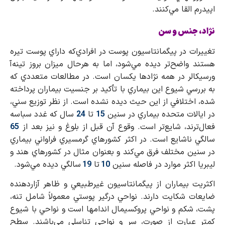
اپيدرم القا مي‌كنند.
نژاد، جنس و سن
تغييرات در پيگمانتاسيون پوست در افرادي‌كه داراي پوست تيره
هستند واضح‌تر ديده مي‌شود، اما به هرحال ميزان بروز تينه‌آ
ورسيكالر در همه نژادها يكسان است. در مطالعات متعددي كه
به بررسي شيوع اين بيماري با تأكيد بر جنسيت بيماران پرداخته
شده، اختلافي از اين حيث ديده نشده است. از نظر توزيع سني،
در ايالات متحده بيماري در سنين
15
تا
24
سال كه غدد سباسه
فعال‌ترند، شايع‌تر است. وقوع آن قبل از بلوغ و نيز بعد از
65
سالگي ناشايع است. در اكثر كشورهاي گرمسيري فراواني بيماري
در سنين مختلف فرق مي‌كند و بعنوان مثال در كشورهاي هند و
ليبريا اكثر موارد در فاصله سنين
10
تا
19
سالگي ديده مي‌شود.
اكثريت بيماران از پيگمانتاسيون غيرطبيعي و ظاهر آزاردهنده
ضايعات شكايت دارند. نواحي درگير پوستي معمولاً شامل تنه،
پشت، شكم و نواحي پروكسيمال اندامها است و نواحي با شيوع
كمتر عبارت از صورت، سر و نواحي تناسلي مي‌باشند. سطح