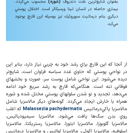
بعنوان شايع‌ترين علت دندروف
(شوره)
محسوب مي‌گردد.
بيماري حاصله در انسان تينا ورسيكالر است. اختلال پوستي
ديگري بنام درماتيت سبوروئيك نيز بوسيله اين قارچ بوجود
مي‌آيد.
از آنجا كه اين قارچ براي رشد خود به چربي نياز دارد، بنابر اين
در نواحي پوستي كه حاوي غدد سباسه فراوان است، شايع‌تر
ديده مي‌شود. اين نواحي شامل پوست سر، صورت و بخشهاي
فوقاني تنه است. هنگامي‌كه قارچ به رشد سريع خود ادامه
مي‌دهد، تجديد و نو شدن سلولهاي پوستي مختل شده و شوره
همراه با خارش ايجاد مي‌گردد. گونه‌هاي ديگر مالاسزيا شامل
مالاسزيا پاكي‌درماتيس
Malassezia pachydermatis
كه اغلب
روي بدن سگ‌ها يافت مي‌شود، مالاسزيا سيمپودياليس،
مالاسزيا گلوبوزا، مالاسزيا ابتوزا، مالاسزيا رستريكتا، مالاسزيا
اسلوفيه، مالاسزيا اكوئي، مالاسزيا اواليس و مالاسزيا درماتيس