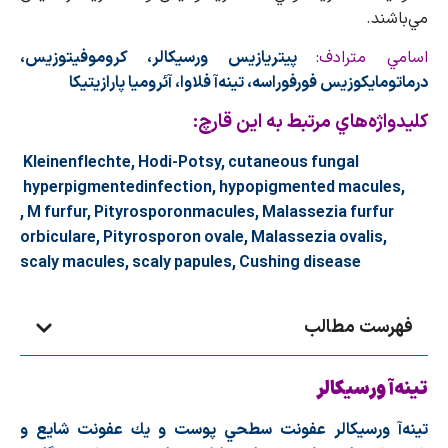
مي‌باشند.
اسامي مترادف:
پيتريازيس ورسيكالر، كروموفيتوزيس،
درماتومايكوزيس فورفوراسه، تينه‌آ فلاوا، آئروميا پارازيتيكا
كليدواژه‌هاي مرتبط به اين قارچ:
Kleinenflechte, Hodi-Potsy, cutaneous fungal
hyperpigmented
infection, hypopigmented macules,
, M furfur,
Pityrosporon
macules,
Malassezia furfur
orbiculare
,
Pityrosporon ovale
,
Malassezia ovalis
,
scaly macules,
scaly papules
,
Cushing disease
فهرست مطالب
تينه
آ ورسيكالر
تينه‌آ ورسيكالر عفونت سطحي پوست و يك عفونت شايع و