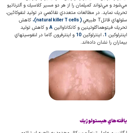
مي‌شود و مي‌تواند كمپلمان را از هر دو مسير كلاسيك و آلترناتيو
تحريك نمايد. در مطالعات متعددي نقائصي در توليد لنفوكائين،
سلولهاي قاتل
T
طبيعي
(
natural killer T cells
)،
كاهش
تحريك فيتوهماگلوتينين و كانكاناوالين
A
و كاهش توليد
اينترلوكين
1
، اينترلوكين
10
و اينترفرون گاما در لنفوسيتهاي
بيماران را نشان داده‌اند.
يافته‌هاي هيستولوژيك
ارگانيسم عامل تينه‌آ ورسيكالر محدود به ناحيه استراتوم