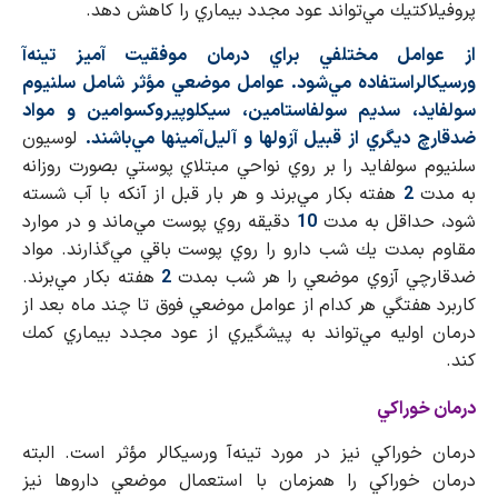
پروفيلاكتيك مي‌تواند عود مجدد بيماري را كاهش دهد.
از عوامل مختلفي براي درمان موفقيت آميز تينه‌آ
ورسيكالراستفاده مي‌شود. عوامل موضعي مؤثر شامل سلنيوم
سولفايد، سديم سولفاستامين، سيكلوپيروكسوامين و مواد
ضدقارچ ديگري از قبيل آزولها و آليل‌آمينها مي‌باشند.
لوسيون
سلنيوم سولفايد را بر روي نواحي مبتلاي پوستي بصورت روزانه
به مدت
2
هفته بكار مي‌برند و هر بار قبل از آنكه با آب شسته
شود، حداقل به مدت
10
دقيقه روي پوست مي‌ماند و در موارد
مقاوم بمدت يك شب دارو را روي پوست باقي مي‌گذارند. مواد
ضدقارچي آزوي موضعي را هر شب بمدت
2
هفته بكار مي‌برند.
كاربرد هفتگي هر كدام از عوامل موضعي فوق تا چند ماه بعد از
درمان اوليه مي‌تواند به پيشگيري از عود مجدد بيماري كمك
كند.
درمان خوراكي
درمان خوراكي نيز در مورد تينه‌آ ورسيكالر مؤثر است. البته
درمان خوراكي را همزمان با استعمال موضعي داروها نيز