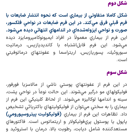
شكل دوم
شكل كاملا متفاوتي از بيماري است كه نحوه انتشار ضايعات با
فرم قبلي فرق مي‌كند. در اين فرم ضايعات در نواحي فلكسور،
صورت و نواحي ايزوله‌شده‌اي در اندامهاي انتهائي ديده مي‌شود.
اين فرم از بيماري معمولاً در افراد ايميونوكامپرومايزد ديده
مي‌شود. اين فرم قابل‌اشتباه با كانديديازيس، درماتيت
سبوروئيك، پسوريازيس، اريتراسما و عفونتهاي درماتوفيتي
است.
شكل سوم
در اين فرم از عفونتهاي پوستي ناشي از مالاسزيا فورفور،
فوليكولهاي مو درگير مي‌شوند. اين حالت نوعاً در نواحي پشت،
سينه و اندامها لوكاليزه مي‌شوند. از لحاظ كلينيكي اين فرم از
بيماري را به سختي مي‌توان از فوليكوليتهاي باكتريائي تشخيص
داد. تظاهرات اين فرم از بيماري
(فوليكوليت پيتروسپورومي)
پاپول يا پوستول پري‌فوليكولار و اريتماتوس است. فاكتورهاي
مستعد‌كننده شامل ديابت، رطوبت بالا، درمان با استروئيد و