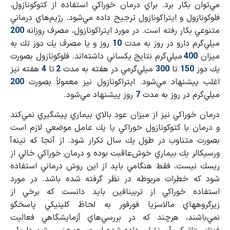
مي‌توان بكار برد. براي درمان خوراكي استفاده از كتوكونازول،
فلوكونازول و ايتراكونازول ترجيح داده مي‌شود. رژيم‌هاي درماني
متنوعي بكار رفته است. در مورد ايتراكونازول، مصرف روزانه
200
ميلي‌گرم دارو در روز به مدت
10
روز و يا مصرف يك دوز تك به
ميزان
400
ميلي‌گرم نتايج يكساني داشته‌اند. فلوكونازول بصورت
يك دوز
150
تا
300
ميلي‌گرمي در هفته به مدت
2
تا
4
هفته نيز
اغلب پيشنهاد مي‌شود. ايتراكونازول نيز معمولاً بصورت
200
ميلي‌گرم در روز به مدت
7
روز پيشنهاد مي‌شود.
درمان خوراكي نيز از ميزان عود بالاي بيماري پيشگيري نمي‌كند
و درمان با كتوكونازول خوراكي يا يك عامل موضعي لازم است
بصورت متناوب در طول يك سال تكرار شود. از آنجا كه تينه‌آ
ورسيكالر يك بيماري خوش‌عاقبت بوده و درمان خوراكي خالي از
ريسك نيست، فقط هنگامي بايد از اين روش درماني استفاده
شود كه خطرات مربوطه در نظر گرفته شده باشد. در مورد
استفاده خوراكي از تربينافين بايد دانست كه برخي از
زيرگروههاي مالاسزيا فورفور به لحاظ كلينيكي پاسخگو
نمي‌باشند، هرچند كه در بررسي‌هاي آزمايشگاهي فعاليت