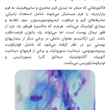
فاكتورهائي كه منجر به تبديل فرم مخمري و ساپروفيتيك به فرم
پارازيتيك يا فرم ميسليال مي‌شوند شامل استعداد ژنتيكي،
محيط‌هاي گرم و مرطوب، ايميونوسوپرسيون، سوء تغذيه و
بيماري كوشينگ مي‌باشد. هرچند كه مالاسزيا فورفور يك جزء از
فلور نرمال پوست است، اما مي‌تواند يك پاتوژن فرصت‌طلب
باشد. اين ارگانيسم بعنوان عاملي در برخي ديگر از بيماريهاي
پوستي نيز در نظر گرفته مي‌شود كه شامل فوليكوليت
پيتروسپورومي، درماتيت سبوروئيك، و برخي از فرمهاي درماتيت
آتوپيك، آكانتوليتيك درماتوز گذرا، پسوريازيس و
اونيكومايكوزيس مي‌باشند.