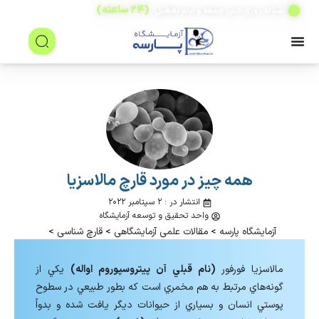
(۲۴ ساعته)
شبانه روزی حتی جمعه و ایام تعطیل
همه چیز در مورد قارچ مالاسزیا
انتشار در : ۲ سپتامبر ۲۰۲۲
واحد تحقیق و توسعه آزمایشگاه
آزمایشگاه پارسه
>
مقالات علمی آزمایشگاهی
>
قارچ شناسی
>
مالاسزيا فورفور
(نام قبلي آن پيتروسپوروم اواله)
يكي از
گونه‌هاي مرتبط به هم مخمري است كه بطور طبيعي در سطوح
پوستي انسان و بسياري از حيوانات ديگر يافت شده و بدواً