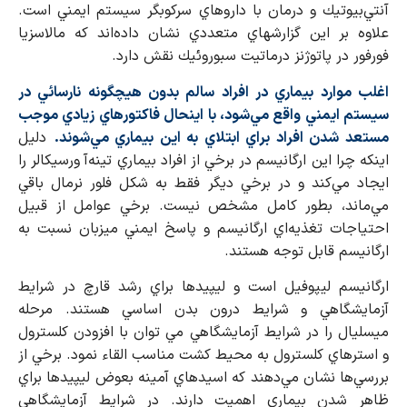
آنتي‌بيوتيك و درمان با داروهاي سركوبگر سيستم ايمني است.
علاوه بر اين گزارشهاي متعددي نشان داده‌اند كه مالاسزيا
فورفور در پاتوژنز درماتيت سبوروئيك نقش دارد.
اغلب موارد بيماري در افراد سالم بدون هيچگونه نارسائي در
سيستم ايمني واقع مي‌شود، با اينحال فاكتورهاي زيادي موجب
مستعد شدن افراد براي ابتلاي به اين بيماري مي‌شوند.
دليل
اينكه چرا اين ارگانيسم در برخي از افراد بيماري تينه‌آ ورسيكالر را
ايجاد مي‌كند و در برخي ديگر فقط به شكل فلور نرمال باقي
مي‌ماند، بطور كامل مشخص نيست. برخي عوامل از قبيل
احتياجات تغذيه‌اي ارگانيسم و پاسخ ايمني ميزبان نسبت به
ارگانيسم قابل توجه هستند.
ارگانيسم ليپوفيل است و ليپيدها براي رشد قارچ در شرایط
آزمايشگاهي و شرایط درون بدن اساسي هستند. مرحله
ميسليال را در شرایط آزمايشگاهي مي توان با افزودن كلسترول
و استرهاي كلسترول به محيط كشت مناسب القاء نمود. برخي از
بررسي‌ها نشان مي‌دهند كه اسيدهاي آمينه بعوض ليپيدها براي
ظاهر شدن بيماري اهميت دارند. در شرایط آزمايشگاهي