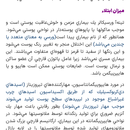
ميزان ابتلاء
تينه‌آ ورسيكالر يك بيماري مزمن و خوش‌عاقبت پوستي است و
موجب ماكولها يا پاپوهاي پوسته‌دار در نواحي پوستي مي‌شود.
همانطور كه از نام بيماري پيدا است
(ورسي به معناي متعدد يا
چندين مي‌باشد)
اين اختلال منجر به تغيير رنگ پوست مي‌شود
و اين رنگها از سفيد تا قرمز تا قهوه‌اي متفاوت مي‌باشند. اين
بيماري مسري نمي‌باشد زيرا عامل پاتوژن قارچي آن عضو ساكن
و نرمال پوست است. ضايعات پوستي ممكن است هايپو و يا
هايپرپيگمن باشد.
در مورد هايپوپيگمانتاسيون، مهاركننده‌هاي تيروزيناز
(اسيدهاي
دي‌كربوكسيليك كه از طريق اكسيداسيون اسيدهاي چرب
غيراشباع موجود در ليپيدهاي سطح پوست توليد مي‌شوند
موجب مهار تيروزيناز مي‌شوند)
بطور رقابتي باعث مهار يك
آنزيم ضروري براي توليد رنگدانه توسط ملانوسيتها مي‌شود. در
نواحي هايپرپيگمانته در اين بيماري، ارگانيسم قارچي بزرگ شدن
ملانوزومهاي توليد شده توسط ملانوسيتها را در لايه بازال