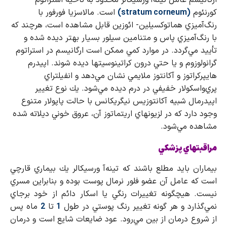
كورنئوم
(
stratum corneum
)
است. مالاسزيا فورفور با
رنگ‌آميزي هماتوكسيلين- ائوزين قابل مشاهده است، هرچند كه
با رنگ‌آميزي پاس و متنامين سيلور بسيار بهتر ديده شده و
تأیيد مي‌گردد. در موارد كمي ممكن است ارگانيسم در استراتوم
گرانولوزوم و يا حتي درون كراتينوسيتها ديده شوند. اپيدرم
هايپركراتوز و آكانتوز ملايمي نشان مي‌دهد و انفيلتراي
پري‌واسكولار خفيفي در درم ديده مي‌شود. يك نوع تغيير
اپيدرمال شبيه آكانتوزيس نيگريكانس با حالت پاپولار متنوع
وجود دارد كه در لزيونهاي اريتماتوز آن، عروق خوني ديلاته شده
مشاهده مي‌شود.
مراقبتهاي پزشكي
بيماران بايد مطلع باشند كه تينه‌آ ورسيكالر يك بيماري قارچي
است كه عامل آن عضو فلور نرمال پوست بوده و بنابراين مسري
نيست. هيچگونه تغييرات رنگي يا اسكار دائم از خود برجاي
نمي‌گذارد و هر گونه تغيير رنگ پوستي در طول
1
تا
2
ماه پس
از شروع درمان از بين مي‌رود. عود ضايعات شايع است و درمان