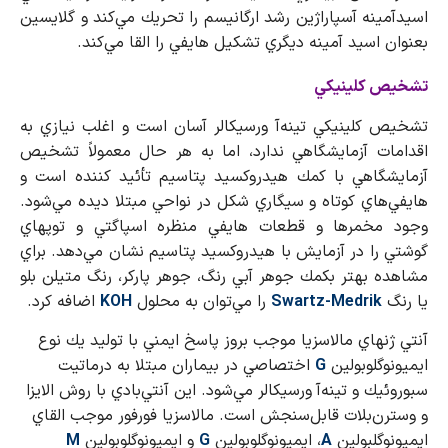
اسيدآمينه آسپاراژين رشد ارگانيسم را تحريك مي‌كند و گلايسين
بعنوان اسيد آمينه ديگري تشكيل هايفي را القا مي‌كند.
تشخيص كلينيكي
تشخيص كلينيكي تينه‌آ ورسيكالر آسان است و اغلب نيازي به
اقدامات آزمايشگاهي ندارد، اما به هر حال معمولاً تشخيص
آزمايشگاهي با كمك هيدروكسيد پتاسيم تأئيد كننده است و
هايفي‌هاي كوتاه و سيگاري شكل در نواحي مبتلا ديده مي‌شود.
وجود مخمرها و قطعات هايفي منظره اسپاگتي و توپهاي
گوشتي را در آزمايش با هيدروكسيد پتاسيم نشان مي‌دهد. براي
مشاهده بهتر بكمك جوهر آبي رنگ، جوهر پاركر، رنگ متيلن بلو
يا رنگ
Swartz-Medrik
را مي‌توان به محلول
KOH
اضافه كرد.
آنتي ژنهاي مالاسزيا موجب بروز پاسخ ايمني با توليد يك نوع
ايميونوگلوبولين
G
اختصاصي در بيماران مبتلا به درماتيت
سبوروئيك و تينه‌آ ورسيكالر مي‌شود. اين آنتي‌بادي با روش الايزا
و وسترن‌بلات قابل‌سنجش است. مالاسزيا فورفور موجب القاي
ايميونوگلبولين
A
، ايميونوگلوبولين
G
و ايميونوگلوبولين
M