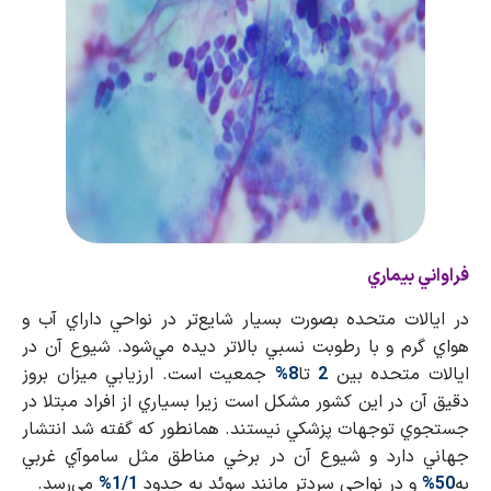
فراواني بيماري
در ايالات متحده بصورت بسيار شايع‌تر در نواحي داراي آب و
هواي گرم و با رطوبت نسبي بالاتر ديده مي‌شود. شيوع آن در
ايالات متحده بين
2
تا
8%
جمعيت است. ارزيابي ميزان بروز
دقيق آن در اين كشور مشكل است زيرا بسياري از افراد مبتلا در
جستجوي توجهات پزشكي نيستند. همانطور كه گفته شد انتشار
جهاني دارد و شيوع آن در برخي مناطق مثل ساموآي غربي
به
50%
و در نواحي سردتر مانند سوئد به حدود
1/1%
مي‌رسد.