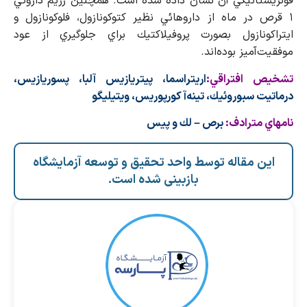
فونژيستاتيكي آن نشان داده شده است. همچنين رژيم داروئي
۱ قرص در ماه از داروهائي نظير كتوكونازول، فلوكونازول و
ايتراكونازول بصورت پروفيلاكتيك براي جلوگيري از عود
موفقيت‌آميز بوده‌اند.
تشخيص افتراقي:
اريتراسما، پيتريازيس آلبا، پسوريازيس،
درماتيت سبوروئيك، تينه‌آ كورپوريس، ويتيليگو
نامهاي مترادف:
برص – لك و پيس
این مقاله توسط واحد تحقیق و توسعه آزمایشگاه
بازبینی شده است.