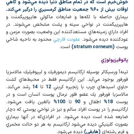
خوش‌خيم است كه در تمام مناطق دنيا ديده مي‌شود و گاهي
اوقات بيش از ۶۰% جمعيت مناطق گرمسيري را درگير مي‌كند.
بيماري حاصله با لكه‌ها و ضايعات ماكولي هايپوپيگمنت و
هايپرپيگمنت در نواحي سينه و پشت مشخص مي‌شوند. در
افراد داراي زمينه‌هاي مستعدكننده اين وضعيت بصورت مزمن و
عودكننده ديده مي‌شود.
عفونت قارچي
محدود به ناحيه شاخي
پوست
(
stratum corneum
)
است.
پاتوفيزيولوژي
تينه‌آ ورسيكالر بوسيله ارگانيسم ديمورفيك و ليپوفيليك مالاسزيا
فورفور بوجود مي‌آيد. اين ارگانيسم فقط در محيط‌هاي كشت
حاوي اسيدهاي چرب با زنجيره كربني
12
تا
14
رشد مي‌كند.
مالاسزيا فورفور يك عضو فلور نرمال پوست انسان است و در
پوست
18%
اطفال و
90
تا
100%
بالغين يافت مي‌شود.
ارگانيسم را در پوست افراد سالم و نيز در نواحي پوستي كه دچار
ضايعه شده است ديده مي‌شود. در افرادي‌كه در آنها بيماري
بصورت كلينيكي ديده مي‌شود ارگانيسم به هر دو حالت مخمري
و فرم رشته‌اي
(هايفي)
ديده مي‌شود.