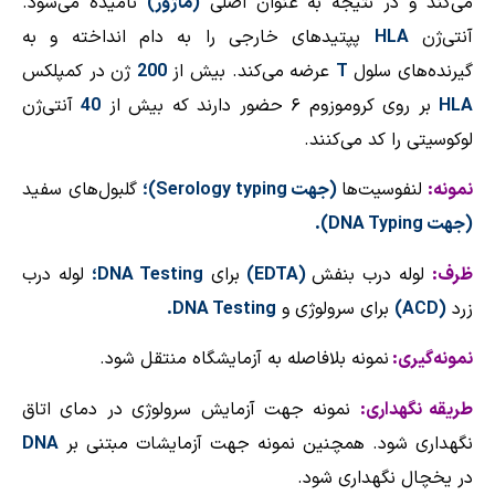
می‌كند و در نتیجه به عنوان اصلی
(ماژور)
نامیده می‌شود.
آنتی‌ژن
HLA
پپتیدهای خارجی را به دام انداخته و به
گیرنده‌های سلول
T
عرضه می‌كند. بیش از
200
ژن در كمپلكس
HLA
بر روی كروموزوم ۶ حضور دارند كه بیش از
40
آنتی‌ژن
لوكوسیتی را كد می‌كنند.
نمونه:
لنفوسیت‌ها
(جهت
Serology typing
)؛
گلبول‌های سفید
(جهت
DNA Typing
).
ظرف:
لوله درب بنفش
(
EDTA
)
برای
DNA Testing
؛
لوله درب
زرد
(
ACD
)
برای سرولوژی و
DNA Testing
.
نمونه‌گیری:
نمونه بلافاصله به آزمایشگاه منتقل شود.
طریقه‌ نگهداری:
نمونه جهت آزمایش سرولوژی در دمای اتاق
نگهداری شود. همچنین نمونه جهت آزمایشات مبتنی بر
DNA
در یخچال نگهداری شود.