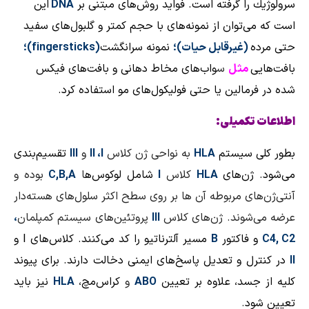
سرولوژیك را گرفته است.
فواید روش‌های مبتنی بر
DNA
این
است كه می‌توان از نمونه‌های با حجم كمتر و گلبول‌های سفید
حتی مرده
(غیرقابل حیات)؛
نمونه سرانگشت
(
fingersticks
)؛
بافت‌هایی
مثل
س
واب‌های مخاط دهانی و بافت‌های فیكس
شده در فرمالین یا حتی فولیكول‌های مو استفاده كرد.
اطلاعات تكمیلی:
بطور كلی سیستم
HLA
به نواحی ژن كلاس
I
،
II
و
III
تقسیم‌بندی
می‌شود. ژن‌های
HLA
كلاس
I
شامل لوكوس‌ه
ا
C,B,A
بوده و
آنتی‌ژن‌های مربوطه آن ها بر روی سطح اكثر سلول‌های هسته‌دار
عرضه می‌شوند. ژن‌های كلاس
III
پروتئین‌های سیستم كمپلمان
،
C4, C2
و فاكتور
B
مسیر آلترناتیو را كد می‌كنند. كلاس‌های
I
و
II
در كنترل و تعدیل پاسخ‌های ایمنی دخالت دارند. برای پیوند
كلیه از جسد، علاوه بر تعیین
ABO
و
كراس‌مچ،
HLA
نیز باید
تعیین شود
.