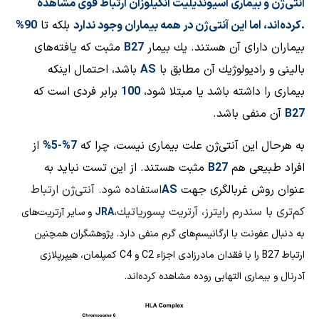
آنتی‌ژن و بیماری اسیوندیلیت آنکیلوزان ارتباط قوی مشاهده
کرده‌اند، اما این آنتی‌ژن در همه بیماران وجود ندارد.
بلكه تا
90%
بیماران دارای آن هستند. یك بیمار
B27
مثبت كه یافته‌های
بالینی و رادیولوژیك آن مطابق با
AS
باشد، احتمال اینكه
بیماری را داشته باشد یا مبتلا شود،
100
برابر فردی است كه
B27
آن منفی باشد.
به هرحال این آنتی‌ژن علت بیماری نیست، چرا كه
7%-5%
از
افراد طبیعی هم
B27
مثبت هستند. از این تست نباید به
عنوان روش غربالگری جهت
AS
استفاده شود. آنتی‌ژن ارتباط
كم‌تری با سندرم رایترز، آرتریت پسوریاتیك،
JRA
و سایر آرتریت‌های
به دنبال عفونت با ارگانیسم‌های گرم منفی دارد. پژوهشگران همچنین
ارتباط B27 را با فقدان مادرزادی اجزاء C2 و C4 کمپلمان، هیپرپلازی
آدرنال و بیماری التهابی روده مشاهده کرده‌اند.