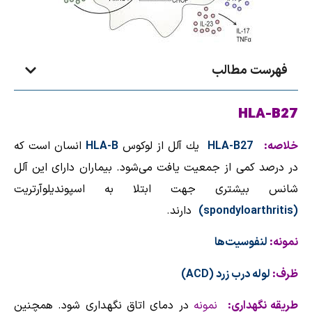
فهرست مطالب
HLA-B27
خلاصه:
HLA-B27
یك آلل از لوكوس
HLA-B
انسان است كه
در درصد كمی از جمعیت یافت می‌شود. بیماران دارای این آلل
شانس بیشتری جهت ابتلا به اسپوندیلوآرتریت
(
spondyloarthritis
)
دارند
.
نمونه:
لنفوسیت‌ها
ظرف:
لوله درب زرد (
ACD
)
طریقه‌ نگهداری:
نمونه
در دمای اتاق نگهداری شود. همچنین