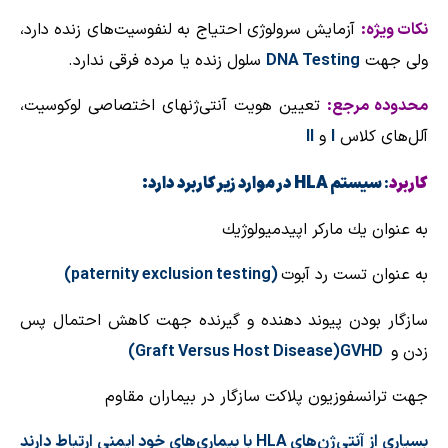
نكات ویژه:
آزمایش سرولوژی احتیاج به لنفوسیت‌های زنده دارد،
ولی جهت
DNA Testing
سلول زنده یا مرده فرقی ندارد.
محدوده مرجع:
تعیین هویت آنتی‌ژنهای اختصاصی لوكوسیت،
آلل‌های كلاس
I
و
II
كاربرد
سیستم
HLA
در موارد زیر كاربرد دارد:
:
به عنوان یك ماركر اپیدمیولوژیك
به عنوان تست رد آبوت
(
paternity exclusion testing
)
سازگار بودن پیوند دهنده و گیرنده جهت كاهش احتمال پس‌
زدن و
D
GVH
(
Graft Versus Host Disease
)
جهت ترانسفوزیون پلاكت سازگار در بیماران مقاوم
بسیاری از آنتی‌ژن‌های
HLA
با بیماری‌های خود ایمنی ارتباط دارند