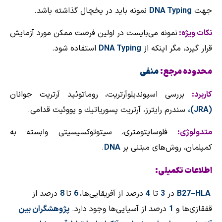
جهت
DNA Typing
نمونه باید در یخچال گذاشته باشد.
نكات ویژه:
نمونه می‌بایست در اولین فرصت ممكن مورد آزمایش
قرار گیرد، مگر اینكه از
DNA Typing
استفاده شود.
محدوده مرجع:
منفی
كاربرد:
بررسی اسپوندیلوآرتریت، روماتوئید آرتریت جوانان
(
JRA
)،
سندرم رایترز، آرتریت پسوریاتیك و یووئیت قدامی.
متدولوژی:
فلوسایتومتری، سیتوتوكسیسیتی وابسته به
كمپلمان، روش‌های مبتنی بر
DNA
.
اطلاعات تكمیلی:
HLA
–
B27
در
3
تا
4
درصد از آفریقایی‌ها،
6
تا
8
درصد از
قفقازی‌ها و
1
درصد از آسیایی‌ها وجود دارد.
پژوهشگران بین