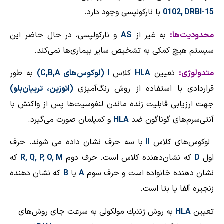
0102, DRBI-15
با ناركولپسی وجود دارد.
محدودیت‌ها:
به غیر از
AS
و ناركولپسی، در حال حاضر این
سیستم هیچ كمكی به تشخیص سایر بیماری‌ها نمی‌كند.
متدولوژی:
تعیین
HLA
كلاس
I
(لوكوس‌های
C,B,A
)
به طور
قراردادی با استفاده از روش رنگ‌آمیزی
(ائوزین، تریپان‌بلو)
جهت ارزیابی قابلیت زنده ماندن لنفوسیت‌ها پس از واكنش با
آنتی‌سرم‌های گوناگون ضد
HLA
و كمپلمان صورت می‌گیرد.
لوكوس‌های كلاس
II
با سه حرف نشان داده می شوند. حرف
اول
D
كه نشان‌دهنده كلاس است. حرف دوم
R, Q, P, O, M
كه
نشان دهنده خانواده است و حرف سوم
A
یا
B
كه نشان دهنده
زنجیره آلفا یا
بتا است.
تعیین
HLA
به روش ژنتیك مولكولی به سرعت جای روش‌های