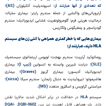
كه تعدادی از آنها عبارتند از:
اسپوندیلیت آنكیلوزان
(
AS
)؛
آرتروپاتی‌های واكنشی از جمله سندرم رایتر؛ بیماری سلیاك؛
درماتیت هرپتی فرم؛ گلومرولونفریت غشایی ایدیوپاتیك؛ سندرم
گودپاسچر و پمفیگوس ولگاریس.
بیماری‌هایی كه با خطر كمتری همراهی با آنتی‌ژن‌های سیستم
HLA
دارند، عبارتند از:
روماتوئید آرتریت؛ سندرم بهجت؛ لوپوس اریتماتوی سیستمیك
(
SLE
)؛
دیابت شیرین وابسته به انسولین
(تیپ
I
)
؛
بیماری
ایدیوپاتیك آدیسون؛ بیماری گریوز
(
Graves
)؛
بیماری
هاشیموتو؛ تیروئیدیت به دنبال زایمان؛ سندرم سیكا
(
sicca
)؛
میاستنی گراویس و اسكلروز متعدد
(
MS
).
سیستم
HLA
در حفاظت در برابر اشكال شدید مالاریا نقش
دارد. یك همراهی قابل اهمیت نیز بین
DQBI-0602
,
DQAI-