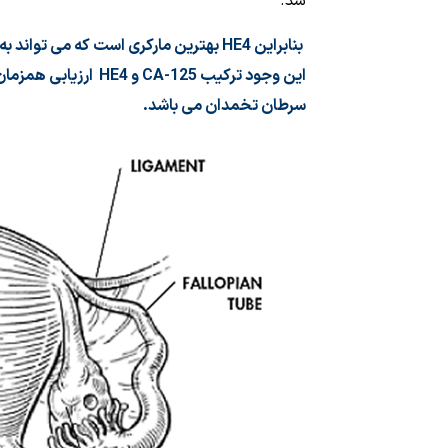
شد.
بنا
براین
HE4
بهترین مارکری است که می تواند ب
این وجود ترکیب
CA-125
و
HE4
ارزیابی همزمان 
سرطان تخمدان می باشد.