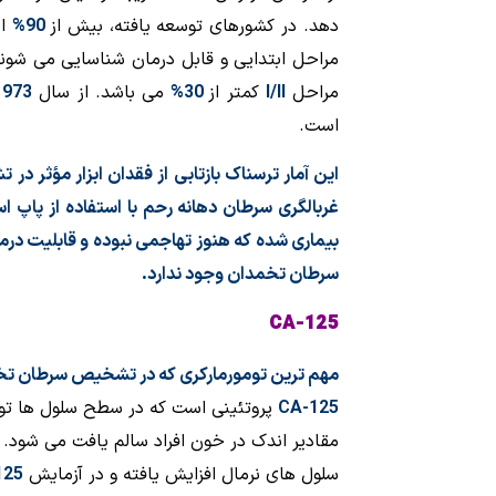
دهد. در کشورهای توسعه یافته،
بیش از
90%
ا
مراحل ابتدایی و قابل درمان شناسایی می شون
مراحل
I/II
کمتر از
30%
می باشد. از سال
1973
است.
این آمار ترسناک بازتابی از فقدان ابزار مؤثر
غربالگری سرطان دهانه رحم با استفاده از پاپ 
بیماری شده که هنوز تهاجمی نبوده و قابلیت درم
سرطان تخمدان وجود ندارد.
CA-125
مهم ترین تومورمارکری که در تشخیص سرطان تخم
CA-125
پروتئینی است که در سطح سلول ها تولی
مقادیر اندک در خون افراد سالم یافت می شود.
سلول های نرمال افزایش یافته و در آزمایش
125