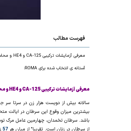
فهرست مطالب
معرفی آزمایشات ترکیبی CA-125 و HE4 و محاسبه فاکتور ROMA جهت تشخیص زودهنگام بدخیمی تخمدان
آستانه ی انتخاب شده برای ROMA:
معرفی آزمایشات ترکیبی
CA-125
و
HE4
و مح
سالانه بیش از دویست هزار زن در سرتا سر ج
بیشترین میزان وقوع این سرطان در ایالت متح
باشد. سرطان تخمدان، چهارمین عامل مرگ توس
از سرطان در زنان است. تقریبا” از میان هر
57