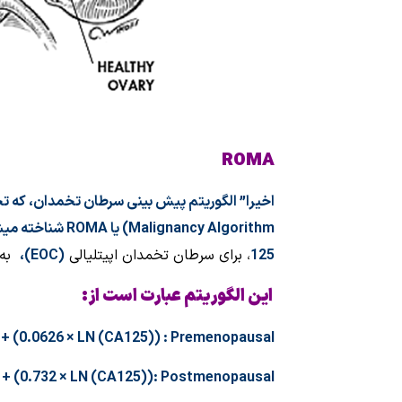
ROMA
اخیرا” الگوریتم پیش بینی سرطان تخمدان، که 
Malignancy Algorithm
) یا
ROMA
شناخته می
125
،
برای سرطان تخمدان اپیتلیالی
(
EOC
)
،
به 
این الگوریتم عبارت است از:
) + (0.0626 × LN (CA125)) :
Premenopausal
) + (0.732 × LN (CA125))
: Postmenopausal