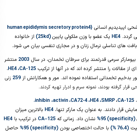
حی اپیدیدیم انسانی
{
uman epididymis secretory protein4
h
ی
گردد
.
HE4
یک عضو با وزن ملکولی پایین
(
25kd
)
از خانواده
بافت های تناسلی نرمال زنان و در مجاری تنفسی بیان
می شود.
بیومارکر سرمی قدرتمند برای سرطان تخمدان، در سال
2003
منتشر
 از مقالات را منتشر کرده اند که در آنها از ترکیب
CA-125
،
4
HE
،
 بدخیم تخمدانی استفاده نموده اند. مور و همکارانش
از
259
زنی
ار گرفته بودند، نمونه سرم و ادرار تهیه کردند.
،
CA-125
،
SMRP
،
HE4
،
CA72-4
،
activin
،
inhibin
،
ایش قرار دادند. به عنوان یک مارکر تنها،
HE4
بالاترین میزان
(
specificity
) 95%
نشان داد. زمانی که
125
–
CA
در ترکیب با
HE4
یت
(76.4 %)
با حالت اختصاصی بودن
(
specificity
) 95%
حاصل