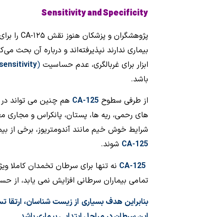
Sensitivity and Specificity
پژوهشگران 
بیماری ندارند نپذیرفته‌اند و درباره آن بحث م
ابزار برای غربالگری، عدم حساسیت
(
ensitivity
s
باشد.
از طرفی سطوح
CA-125
هم چنین می تواند در د
های رحمی، ریه ها، پستان، پانکراس و مجاری معد
شرایط خوش خیم مانند آندومتریوز، برخی از بی
CA-125
شوند.
CA-125
نه تنها برای سرطان تخمدان کاملا وی
تمامی بیماران سرطانی افزایش نمی یابد، از ح
بنابراین هدف بسیاری از زیست شناسان، ارتقا 
این سرطان در مراحل ابتدایی بیماری باشد.