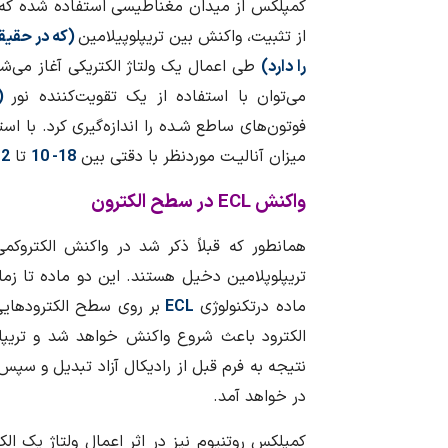
کمپلکس از میدان مغناطیسی استفاده شده که ب
از تثبیت، واکنش بین تریپلوپیلامین
(که در حقیق
را دارد)
طی اعمال یک ولتاژ الکتریکی آغاز می‌شود
می‌توان با استفاده از یک تقویت‌کننده نور
(ف
فوتون‌های ساطع شـده را اندازه‌گیری کرد. با اس
میزان آنالیـت موردنظر با دقتی بین
18- 10
تا
-10
واکنش
ECL
در سطح الکترون
همانطور که قبلاً ذکر شد در واکنش الکتروکم
تریپلوپلامین دخیل هستند. این دو ماده تا زمان
ماده درتکنولوژی
ECL
بر روی سطح الکترودهایی
الکترود باعث شروع واکنش خواهد شد و تریپل
نتیجه به فرم قبل از رادیکال آزاد تبدیل و سپ
در خواهد آمد.
کمپلکس روتنیوم نیز در اثر اعمال ولتاژ یک ال