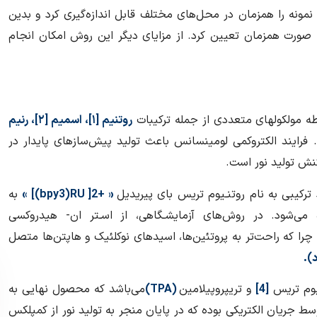
نمونه را همزمان در محل‌های مختلف قابل اندازه‌گیری كرد و بدین
 صورت همزمان تعیین كرد. از مزایای دیگر این روش امكان انجام
طه مولکولهای متعددی از جمله ترکیبات
روتنیم [۱]، اسمیم [۲]، رنیم
فرایند الکتروکمی لومینسانس باعث تولید پیش‌سازهای پایدار در
نش تولید نور است.
ترکیبی به نام روتنـیوم تریس بای پیریدیل
« +2[
bpy3)RU
)] »
به
 می‌شود. در روش‌های آزمایشـگاهی، از اسـتر ان- هیدروکسی
 چرا که راحت‌تر به پروتئین‌ها، اسیدهای نوکلئیک و هاپتن‌ها متصل
).
یوم تریس
[4]
و تریپروپیلامین
(
TPA
)
می‌باشد که محصول نهایی به
سط جریان الکتریکی بوده که در پایان منجر به تولید نور از کمپلکس