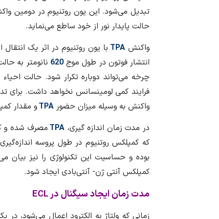
تبدیل می‌شود. این یون روتنیوم در دومین واکن
حالت پایدار نور از خود ساطع می‌نماید.
واکنش
TPA
با یون روتنیوم در اثر یک انتقال ا
انتشار فوتون در طول موج
620
نانومتر به حالت
چرخه می‌تواند دوباره تکرار شود. حالت احیا
فرایند کمی لومینسانس نخواهد داشت. برای ت
واکنش به وسیله میزان حضور
TPA
و مقدار کمپ
در مدت زمان اندازه گیری،
TPA
مصرف شده و کم
که کمپلکس روتنیوم در طول پروسه اندازه‌گیری م
بوده و حساسیت این تکنولوژی را نیز بیان می‌ن
کمپلکس آنتی ژن- آنتی‌بادی ایجاد شود.
مدت زمان ایجاد سیگنال در
ECL
زمانی که ولتاژ به الکترود اعمال می‌شود، در ی