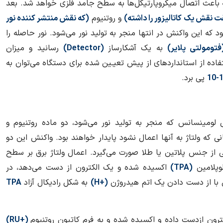
اعث اتصال میکروپارتیکل‌ها به سطح جامد فلزی خواهد شد. بعد
ت نقش یک کاتالیزور را داشته)
و روتنیوم
(که نقش منتشر کننده نور
 که این واکنش در انتها منجر به تولید نور می‌شود. نور حاصله را
تومولتی پلایر)
به یک آشکارساز
(
Detector
)
رسانید و میزان
تفاده از استانداردهای از پیش تعیـین شده برای دستگاه می‌توان به
12
پی برد.
ی لومینسانس که منجر به تولید نور می‌شود، دو ماده روتنیوم و
ی که ولتاژ به آنها اعمال نشود پایدار خواهند بود. واکنش این دو
 از جنس پلاتین یا طلا صورت می‌گیرد. اعمال ولتاژ برق بر سطح
وپلامین
(
TPA
)
اکسیده شده و یک الکترون از دست می‌دهد، در
س با از دست دادن یک اتم هیدروژن
(
H+
)
به شکل رادیکال آزاد
TPA
کترون ازدست داده و اکسیده شده و به فرم کاتیون روتنیوم
(+
RU
)