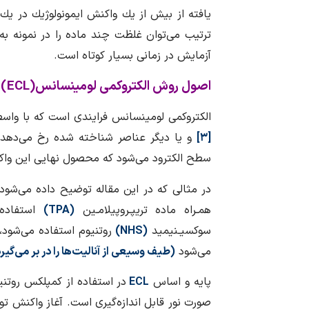
یافته از بیش از یك واكنش ایمونولوژیك در یك 
ترتیب می‌توان غلظت چند ماده را در نمونه به
آزمایش در زمانی بسیار كوتاه است.
اصول روش الکتروکمی لومینسانس(
ECL
)
الکتروکمی لومینسانس فرایندی است که با واس
[۳]
و یا دیگر عناصر شناخته شده رخ می‌دهد. 
سطح الکترود می‌شود که محصول نهایی این واک
در مثالی که در این مقاله توضیح داده می‌شود 
همـراه ماده تریپـروپیلامـین
(
TPA
)
استفاده
سوکسیـنیمید
(
NHS
)
روتنیوم استفاده می‌شود،
می‌شود
(طیف وسیعی از آنالیت‌ها را در بر می‌گیرد
پایه و اساس
ECL
در استفاده از کمپلکس روتن
صورت نور قابل اندازه‌گیری است. آغاز واکنش تو