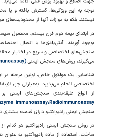
جهت اصلاح و بهبود روش قبلی ادامه می‌یابد.
توجه به این ویژگی‌ها، گسترش یافته و یا مح
نیستند، بلکه به موازات آنها از محدودیت‌های مو
در ابتدای نیمه دوم قرن بیستم، محصول سیستم 
بوجود آوردند. آنتی‌بادی‌ها با اتصال اختصاص
سنجش‌های اختصاصی و سریع در اختیار محققان قر
می‌گیرند، روش‌های سنجش ایمنی
(
munoassay
شناسایی یک مولکول خاص، اولین مرحله در ا
اختصاصی انجام می‌پذیرد. به‌عبارتی جزء لاین
از انواع طبقه‌بندی سنجش‌های ایمنی بر
nzyme immunoassa
y
،
Radioimmunoassay
سنجش ایمنی رادیواکتیو دارای قدمت بیشتری نس
در روش سنجش ایمنی رادیواکتیو هر کدام از دو ج
ساخت. استفاده از ماده رادیواکتیو به عنوان ن