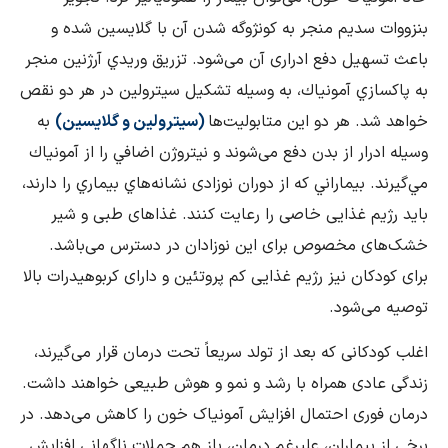
بنزووات سديم منجر به کونژوگه شدن آن با گلایسین شده و
باعث تسهیل دفع ادراری آن می‌شود. تزريق وريدي آرژنين منجر
به پاكسازي آمونياك، به وسيله تشكيل سیترولین در هر دو نقص
خواهد شد. هر دو اين متابوليت‌ها
(سیترولین و گلایسین)
به
وسیله ادرار از بدن دفع می‌شوند و نيتروژن اضافي را از آمونياك
مي‌گيرند. بيماراني كه از دوران نوزادی نشانه‌هاي بيماري را دارند،
بايد رژیم غذایی خاصی را رعایت کنند. غذاهای طبی و شیر
خشک‌های مخصوص برای این نوزادان در دسترس می‌باشد.
برای کودکان نیز رژیم غذایی کم‌ پروتئین و دارای کربوهیدرات بالا
توصیه می‌شود.
اغلب کودکانی که بعد از تولد سریعاً تحت درمان قرار می‌گیرند،
زندگی عادی همراه با رشد و نمو و هوش طبیعی خواهند داشت.
درمان فوری احتمال افزایش آمونیاک خون را کاهش می‌دهد. در
برخی از بیماران، علیرغم درمان، باز هم حملات ناگهانی افزایش