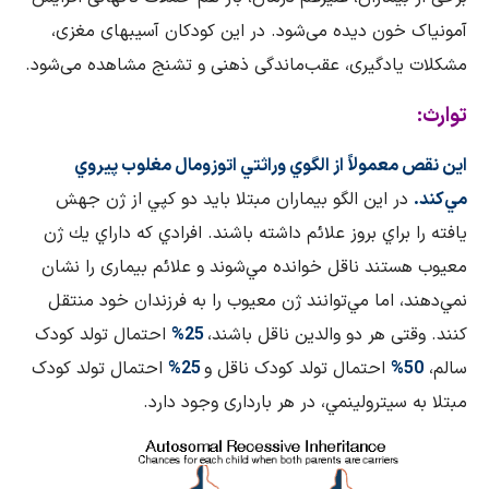
آمونیاک خون دیده می‌شود. در این کودکان آسیبهای مغزی،
مشکلات یادگیری، عقب‌ماندگی ذهنی و تشنج مشاهده می‌شود.
توارث:
اين نقص معمولاً از الگوي وراثتي اتوزومال مغلوب پيروي
مي‌كند.
در اين الگو بيماران مبتلا باید دو كپي از ژن جهش
يافته را براي بروز علائم داشته باشند. افرادي كه داراي يك ژن
معیوب هستند ناقل خوانده مي‌شوند و علائم بیماری را نشان
نمي‌دهند، اما مي‌توانند ژن معیوب را به فرزندان خود منتقل
كنند. وقتی هر دو والدین ناقل باشند،
25%
احتمال تولد کودک
سالم،
50%
احتمال تولد کودک ناقل و
25%
احتمال تولد کودک
مبتلا به سيترولينمي، در هر بارداری وجود دارد.