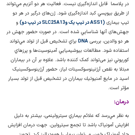
در پلاسما قابل اندازه‌گیری نيست. فعاليت هر دو آنزيم مي‌تواند
از طريق بيوپسي كبد اندازه‌گیری شود. ژن‌های درگیر در هر دو
تیپ بیماری
(
ASS1
در تیپ یک و
SLC25A13
در تیپ دو)
و
جهش‌های آنها شناسايي شده است. در صورت حضور جهش در
هر دو والدین، بررسی
DNA
براي تشخيص قبل از تولد مي
تواند
استفاده شود. مطالعات بيوشيميايي آمينوسيت‌ها و پرزهاي
كوريوني نیز می‌تواند کمک‌ کننده باشد. علاوه بر آن در بیماران
مبتلا به نقص آرژنینوسوکسینات لیاز، حضور آرژینوسوکسینیک
اسید در مايع آمنيوتيك بيماران در تشخيص قبل از تولد بسيار
مؤثر است.
درمان:
به نظر مي‌رسد که علائم بيماري سیترولینمی، بیشتر به دلیل
افزایش آمونیاک باشد تا تجمع سیترولین. جهت درمان افزایش
حاد آمونیاک خون، می‌توان بیمار را همودیالیز کرد. تجویز