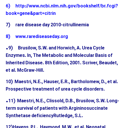
6)
http://www.ncbi.nlm.nih.gov/bookshelf/br.fcgi?
book=gene&part=citrin
7) rare disease day 2010-citrullinemia
8)
www.rarediseaseday.org
•9) Brusilow, S.W. and Horwich, A. Urea Cycle
Enzymes. In, The Metabolic and Molecular Basis of
Inherited Disease. 8th Edition, 2001. Scriver, Beaudet,
et al. McGraw-Hill.
10) Maestri, N.E., Hauser, E.R., Bartholomew, D., et al.
Prospective treatment of urea cycle disorders.
•11) Maestri, N.E., Clissold, D.B., Brusilow, S.W. Long-
term survival of patients with Argininosuccinate
Synthetase deficiencyRutledge, S.L.
12)Havens, P.L., Haymond, M.W., et al. Neonatal