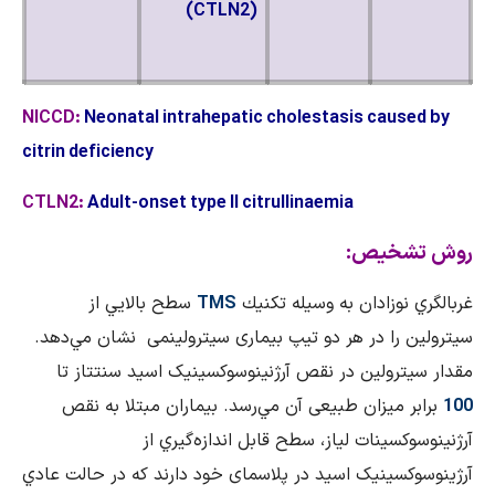
(CTLN2)
NICCD:
Neonatal intrahepatic cholestasis caused by
citrin deficiency
CTLN2:
Adult-onset type II citrullinaemia
روش تشخیص:
غربالگري نوزادان به وسيله تكنيك
TMS
سطح بالايي از
سیترولین را در هر دو تیپ بیماری سیترولینمی نشان مي‌دهد.
مقدار سیترولین در نقص آرژنینوسوکسینیک اسید سنتتاز تا
100
برابر میزان طبیعی آن مي‌رسد. بيماران مبتلا به نقص
آرژنینوسوکسینات لیاز، سطح قابل اندازه‌گيري از
آرژینوسوکسینیک اسید در پلاسمای خود دارند كه در حالت عادي