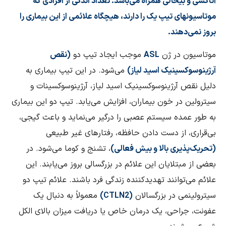
آتاکسی و بیحالی همراه می‌باشد. تعداد اندکی از افرادی که
موتاسیونهای تیپ یک را دارند، هیچگاه علائمی از این بیماری را
بروز نمی‌دهند.
موتاسیون در ژن
ASL
موجب ایجاد تیپ دو
(نقص
آرژینوسوکسینیک اسید لیاز)
می‌شود. در این تیپ بیماری به
دلیل نقص آرژینوسوکسینیک اسید لیاز، آرژینوسوکسینات و
سیترولین در خون بیماران، افزایش می‌یابد. تیپ دو این بیماری
به طور عمده سیستم عصبی را درگیر می‌نماید و باعث گیجی،
بی‌قراری، از دست دادن حافظه، رفتارهای غیر طبیعی
(تحریک‌پذیری بالا و بیش فعالی)
، تشنج و کوما می‌شود. در
بعضی از مبتلایان این علائم در بزرگسالی بروز می‌یابند. این
علائم می‌توانند تهدیدکننده زندگی فرد باشند. علائم تیپ دو
سیترولینمی در بزرگسالان
(CTLN2)
معمولاً به دنبال یک
عفونت، جراحی، یک درمان خاص یا دریافت میزان بالای الکل