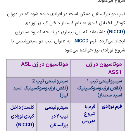
شروع می‌شوند.
تیپ دو بزرگسالان ممکن است در افرادی دیده شود که در دوران
کودکی اختلال کبدی به نام کلستاز داخل کبدی نوزادی
(
NICCD
)
داشته‌اند که این بیماری در نتیجه کمبود سیترین
ایجاد می‌گردد. فرم
NICCD
، به عنوان تیپ دو سیترولینمی با
شروع نوزادی نیز خوانده می‌شود.
موتاسیون در ژن
موتاسیون در ژن
ASL
ASS1
سیترولینمی
تیپ ۱
سیترولینمی تیپ
2
(نقص آرژینوسوکسینیک
(نقص آرژینوسوکسینیک اسید
اسید
سنتتاز)
لیاز
)
فرم
نوزادی
فرم با
سیترولینمی
کلستاز داخل
شروع
تیپ ۲ در
کبدی
نوزادی
دیررس
بزرگسالان
(
NICCD
)