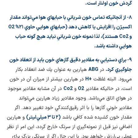
گردش خون اولنار است.
۸- از آنجائيكه تماس خون شرياني با حبابهاي هوا مي‌تواند مقدار
اكسيژن را افزايش يا كاهش دهد (حبابهاي هوايي حاوي ۲۱%
O2
و
Co2
هستند)، لذا نمونه خون شرياني نبايد هيچ گونه حباب
هوايي داشته باشد.
۹- براي دستيابي به مقادير دقيق گازهاي خون بايد از انعقاد خون
جلوگيري كرد.
در
ABG
هپارين به عنوان يك ضد انعقاد بكار
مي‌رود. البته غلظت
H+
در هپارين بيشتر از ميزان آن در خون
است، در حاليكه مقادير
O2
و
Co2
در آن مشابه مقادير موجود
در هواي اتاق مي‌باشد. وجود مقادير زياد هپارين مي‌تواند
مقادير خوني گازها را با اثر رقيق‌كنندگي خود تغيير دهد. اگر
مقدار خون كشيده شده كافي باشد
(۲ تا ۳ ميلي‌ليتر)
و هپارين
اضافي نيز قبل از نمونه‌گيري از سرنگ خارج گردد، اين امر از نظر
عملي بي‌ارزش خواهد بود. با اين حال اگر از سرنگي بزرگ براي