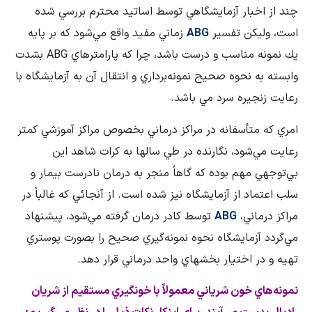
چند از اخبار آزمايشگاهي توسط اساتيد محترم بررسي شده
است، وليكن تفسير
ABG
زماني مفيد واقع مي‌شود كه بر پايه
يك نمونه مناسب و درست باشد، چرا كه پارامترهاي
ABG
بشدت
وابسته به نحوه صحيح نمونه‌برداري و انتقال آن به آزمايشگاه با
رعايت زنجيره سرد مي باشد.
امري كه متأسفانه در مراكز درماني بخصوص مراكز آموزشي كمتر
رعايت مي‌شود، نگارنده در طي سالها به كرات شاهد اين
بي‌توجهي مهم بوده كه گاهاً منجر به درمان نادرست بيمار و
سلب اعتماد از آزمايشگاه نيز شده است. از آنجائي كه غالباً در
مراكز درماني،
ABG
توسط كادر درمان گرفته مي‌شود، پيشنهاد
مي‌گردد آزمايشگاه نحوه نمونه‌گيري صحيح را بصورت پوستري
تهيه و در اختيار بخشهاي واحد درماني قرار دهد.
نمونه‌هاي خون شرياني معمولاً با خونگيري مستقيم از شريان