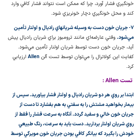
خونگيري فشار آورد، چرا كه ممكن است نتواند فشار كافي وارد
كند و محل خونگيري دچار خونريزي شود.
۷- جريان خون دست به وسيله شريانهاي راديال و اولنار تأمين
مي‌شود.
وقتي عارضه‌اي مانند ترومبوز براي شريان راديال پيش
آيد، جريان خون دست توسط شريان اولنار تأمين مي‌شود.
كفايت اين كولاترال را مي‌توان توسط تست آلن
Allen
ارزيابي
كرد.
تست
Allen
:
ابتدا بر روي هر دو شريان راديال و اولنار فشار بياوريد. سپس از
بيمار بخواهيد مشتش را به سفتي به هم بفشارد تا دست از
جريان خون خالي و سفيد گردد. آنگاه به سرعت فشار را فقط از
روي شريان اولنار برداريد. دست بايد به سرعت، رنگ طبيعي
خودش را بگيرد كه بيانگر كافي بودن جريان خون مويرگي توسط