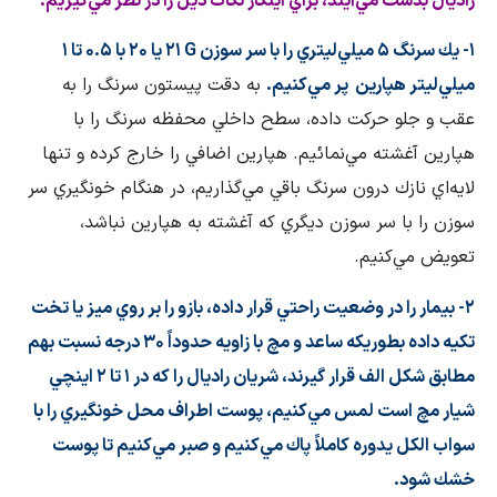
راديال بدست مي‌آيند، براي اينكار نكات ذيل را در نظر مي‌گيريم:
۱- يك سرنگ ۵ ميلي‌ليتري را با سر سوزن
G
۲۱ يا ۲۰ با ۰.۵ تا ۱
ميلي‌ليتر هپارين پر مي‌كنيم.
به دقت پيستون سرنگ را به
عقب و جلو حركت داده، سطح داخلي محفظه سرنگ را با
هپارين آغشته مي‌نمائیم. هپارين اضافي را خارج كرده و تنها
لايه‌اي نازك درون سرنگ باقي مي‌گذاريم، در هنگام خونگيري سر
سوزن را با سر سوزن ديگري كه آغشته به هپارين نباشد،
تعويض مي‌كنيم.
۲- بيمار را در وضعيت راحتي قرار داده، بازو را بر روي ميز يا تخت
تكيه داده بطوريكه ساعد و مچ با زاويه حدوداً ۳۰ درجه نسبت بهم
مطابق شكل الف قرار گيرند، شريان راديال را كه در ۱ تا ۲ اينچي
شيار مچ است لمس مي‌كنيم، پوست اطراف محل خونگيري را با
سواب الكل يدوره كاملاً پاك مي‌كنيم و صبر مي‌كنيم تا پوست
خشك شود.