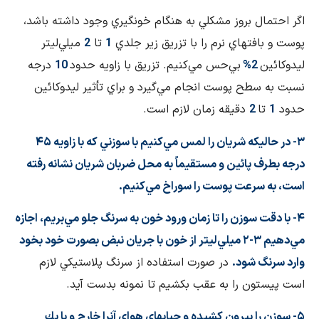
اگر احتمال بروز مشكلي به هنگام خونگيري وجود داشته باشد،
پوست و بافتهاي نرم را با تزريق زير جلدي
1
تا
2
ميلي‌ليتر
ليدوكائين
2%
بي‌حس مي‌كنيم. تزريق با زاويه حدود
10
درجه
نسبت به سطح پوست انجام مي‌گيرد و براي تأثير ليدوكائين
حدود
1
تا
2
دقيقه زمان لازم است.
۳- در حاليكه شريان را لمس مي‌كنيم با سوزني كه با زاويه ۴۵
درجه بطرف پائين و مستقيماً به محل ضربان شريان نشانه رفته
است، به سرعت پوست را سوراخ مي‌كنيم.
۴- با دقت سوزن را تا زمان ورود خون به سرنگ جلو مي‌بريم، اجازه
مي‌دهيم ۳-۲ ميلي‌ليتر از خون با جريان نبض بصورت خود بخود
وارد سرنگ شود.
در صورت استفاده از سرنگ پلاستيكي لازم
است پيستون را به عقب بكشيم تا نمونه بدست آيد.
۵- سوزن را بيرون كشيده و حبابهاي هواي آنرا خارج و با يك