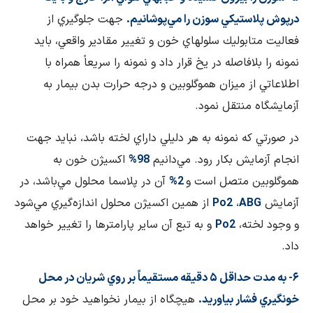
درپوش پلاستيكي سوزن را مي‌پوشانيم.
جهت جلوگيري از
فعاليت متابوليك سلولهاي خون و تغيير مقادير واقعي، بايد
نمونه را بلافاصله در يخ قرار داد و نمونه را سريعاً همراه با
اطلاعاتي از ميزان هموگلوبين و درجه حرارت بدن بيمار به
آزمايشگاه منتقل نمود.
در صورتي كه نمونه به هر دليلي داراي لخته باشد، نبايد جهت
انجام آزمايش بكار رود. مي‌دانيم
98%
اكسيژن خون به
هموگلوبين متصل است و
2%
آن در پلاسما محلول مي‌باشد، در
آزمايش
ABG
،
Po2
از همين اكسيژن محلول اندازه‌گيري مي‌شود
و وجود لخته،
Po2
و به تبع آن ساير پارامترها را تغيير خواهد
داد.
۶- به مدت حداقل ۵ دقيقه مستقيماً بر روي شريان در محل
خونگيري فشار بياوريد.
هيچگاه از بيمار نخواهيد خود بر محل