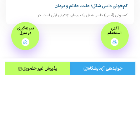
کم‌خونی داسی‌ شکل؛ علت، علائم و درمان
کم‌خونی (آنمی) داسی‌ شکل یک بیماری ژنتیکی ارثی است. در
آگهی
نمونه‌گیری
استخدام
در منزل
جوابدهی آزمایشگاه
پذیرش غیر حضوری