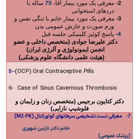
2-
معرفی یک مورد بیمار آقا،
75
ساله با
دردهای استخوانی
3-
معرفی یک مورد بیمار خانم با تنگی نفس و
ورم صورت و خارش عمومی بدن
4-
پاسخ کوئیز کلینیکی جلسه قبل
دکتر علیرضا جوادی (متخصص داخلی و عضو
انجمن ایمونولوژی و آلرژی ایران)
(هیئت علمی دانشگاه علوم پزشکی)
–
)
OCP
(
Oral Contraceptive Pills
5
6-
Case of Sinus Cavernous Thrombosis
دکتر کتایون برجیس (متخصص زنان و زایمان و
فلوشیپ نازایی)
7-
معرفی تست تشخیصی سرطانهای کولورکتال (
M2-PK
)
خانم دکتر نازنین شهوری
(پزشک عمومی)