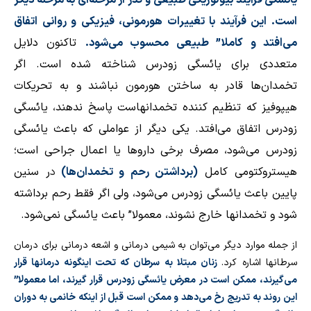
یائسگی فرآیند بیولوژیكی طبیعی و گذر از مرحله‌‌ای به مرحله دیگر
است. این فرآیند با تغییرات هورمونی، فیزیكی و روانی اتفاق
می‌افتد و كاملا” طبیعی محسوب می‌شود.
تاکنون دلایل
متعددی برای یائسگی زودرس شناخته شده است. اگر
تخمدان‌ها قادر به ساختن هورمون نباشند و به تحریكات
هیپوفیز كه تنظیم‌‌ كننده تخمدانهاست پاسخ ندهند، یائسگی
زودرس اتفاق می‌افتد. یكی دیگر از عواملی كه باعث یائسگی
زودرس می‌شود، مصرف برخی داروها یا اعمال جراحی است؛
هیستروكتومی كامل
(برداشتن رحم و تخمدان‌ها)
د
ر سنین
پایین باعث یائسگی زودرس می‌شود، ولی اگر فقط رحم برداشته
شود و تخمدانها خارج نشوند، معمولا” باعث یائسگی نمی‌شود.
از جمله موارد دیگر می‌توان به شیمی‌ درمانی و اشعه‌ درمانی برای درمان
سرطانها اشاره کرد.
زنان مبتلا به سرطان که تحت اینگونه درمانها قرار
می‌گیرند،
ممکن است در معرض یائسگی زودرس قرار گیرند، اما معمولا”
این روند به تدریج رخ می‌دهد و ممكن است قبل از اینكه خانمی به دوران