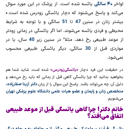
اواخر
۴۰ سالگی
یائسه شده است. از پزشک در این مورد سوال
می‌کند و پاسخ می‌شنود که دچار یائسگی زودرس شده است.»
بیشتر زنان در سنین
47
تا
51
سالگی و با توجه به شرایط
محیطی و فردی یائسه می‌شوند، اما اگر یائسگی در زمانی زودتر
از موعد طبیعی رخ دهد، مثلا” در سنین زیر
40
سال، یا در
مواردی قبل از
30
سالگی، دیگر یائسگی طبیعی محسوب
نمی‌شود.
در حقیقت این فرد دچار
«یائسگی‌زودرس»
شده است. شاید شما هم
بخواهید بدانید که چرا یائسگی گاهی قبل از زمانی كه باید رخ می‌دهد و
دلیل آن‌ چه می‌تواند باشد. پاسخ این سوال را از زبان
دکتر آزیتا صفارزاده،
متخصص زنان و زایمان و عضو هیات علمی دانشگاه علوم پزشکی تهران
می‌شنویم.
خانم دکتر! چرا گاهی یائسگی قبل از موعد طبیعی
اتفاق می‌افتد؟