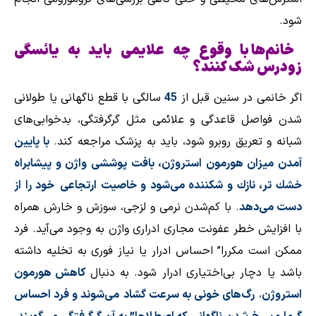
شود.
خانم‌ها با وقوع چه علایمی باید به یائسگی
زودرس شک کنند؟
اگر خانمی در سنین قبل از
45
سالگی با قطع ناگهانی یا طولانی
شدن فواصل قاعدگی و علائمی مثل گرگرفتگی، بدخوابی‌های
شبانه و تعریق روبرو ‌شود، باید به پزشک مراجعه کند
.
با پایین
آمدن میزان هورمون استروژن، بافت پوششی واژن و پیشابراه
خشك‌ تر، نازك و شكننده می‌شود و خاصیت ارتجاعی
خود را از
دست می‌دهد
.
با كم‌شدن نرمی و لزجی، سوزش و خارش همراه
با افزایش خطر عفونت مجاری ادراری واژن به وجود می‌آید. فرد
ممكن است مكررا” احساس ادرار یا نیاز فوری به تخلیه داشته
باشد یا دچار بی‌اختیاری ادرار شود. به دنبال
كاهش هورمون
استروژن
،
رگ‌های خونی به سرعت گشاد
می‌شوند و فرد احساس