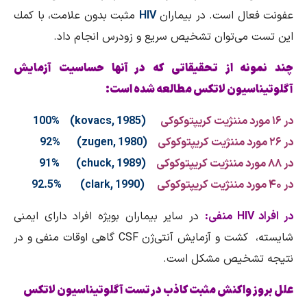
عفونت فعال است. در بیماران
HIV
مثبت بدون علامت، با كمك
این تست می‌توان تشخیص سریع و زودرس انجام داد.
چند نمونه از تحقیقاتی كه در آنها حساسیت آزمایش
آگلوتیناسیون لاتكس مطالعه شده است:
در ۱۶ مورد مننژیت كریپتوكوكی
(kovacs, 1985) 100%
در ۲۶ مورد مننژیت كریپتوكوكی
(zugen, 1980) 92%
در ۸۸ مورد مننژیت كریپتوكوكی
(chuck, 1989) 91%
در ۴۰ مورد مننژیت كریپتوكوكی
(clark, 1990) 92.5%
در افراد HIV منفی:
در سایر بیماران بویژه افراد دارای ایمنی
شایسته، كشت و آزمایش آنتی‌ژن CSF گاهی اوقات منفی و در
نتیجه تشخیص مشكل است.
علل بروز واكنش مثبت كاذب در تست آگلوتیناسیون لاتكس