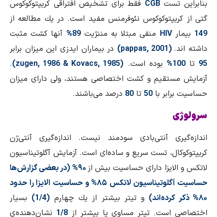
بنابراین تست
CGB
فقط برای تشخیص افتراقی كریپتوكوكوس
گتی از كریپتوكوكوس نئوفرمنس مفید است. در یك مطالعه از
149
بیمار
HIV
منفی مبتلا به مننژیت
89%
آنها كشت مثبت
داشته اند.
(pappas, 2001)
در بیماران ایدزی این میزان برابر
95
تا
100%
بوده است.
(zugen, 1986 & Kovacs, 1985)
.
آزمایش مستقیم و كشت اختصاصی هستند، ولی دارای میزان
حساسیت برابر با
50
تا
80
درصد می‌باشند.
سرولوژی
اندازه‌گیری آنتی‌بادی سودمند نیست. اندازه‌گیری آنتی‌ژن
كریپتوكوكال، تست سریع و ساده‌ای است. آزمایش آگلوتیناسیون
لاتكس و الایزا دارای حساسیت بیش از
۹۰% (در بعضی گزارش‌ها
حساسیت آگلوتیناسیون لاتكس ۸۵% و حساسیت الایزا را حدود
۸۰% ذكر كرده‌اند)
و تیتر بیشتر از یك چهارم
(1/4)
بسیار
اختصاصی است. تیتر مساوی یا بیشتر از
1/8
نشان‌دهنده‌ی