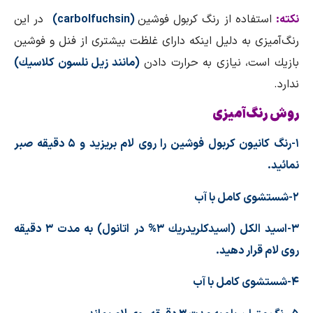
نكته:
استفاده از رنگ كربول فوشین
(carbolfuchsin)
در این
رنگ‌آمیزی به دلیل اینكه دارای غلظت بیشتری از فنل و فوشین
بازیك است، نیازی به حرارت دادن
(مانند زیل نلسون كلاسیك)
ندارد.
روش رنگ‌آمیزی
۱-رنگ كانیون كربول فوشین را روی لام بریزید و ۵ دقیقه صبر
نمائید.
۲-شستشوی كامل با آب
۳-اسید الكل (اسیدكلریدریك ۳% در اتانول) به مدت ۳ دقیقه
روی لام قرار دهید.
۴-شستشوی كامل با آب