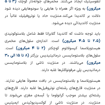
لنفوسیتیك ایجاد می‌كنند. مخمرهای جوانه‌دار كوچك
(۳ تا ۵
میكرون)
به ویژه اگر همراه با هایفی یا سودوهایفی دیده شود
دلالت بر كاندیدا می‌كند.مننژیت حاد یا نوتروفیلیك غالباً در
مننژیت كاندیدائی دیده می‌شود.
باید توجه داشت كه كاندیدا گلابراتا فقط شامل بلاستوكونیدی
(۲.۵ تا ۴.۵ میكرون)
است. اندازه‌ی سلول‌های‌ مخمری
هیستوپلاسما كپسولاتوم كوچكتر
(۲ تا ۴ میكرون)
است.
سلول‌های بلاستومایسس درماتیتیدیس بزرگتر
(۸ تا ۱۵ الی ۳۰
میكرون)
می‌باشند. در مننژیت ناشی از بلاستومایسس
درماتیدیس پلی مرفونوكلئرها غلبه دارند.
هیستوپلاسما و بلاستومایسس در بافت معمولاً هایفی ندارند.
در مننژیت قارچ‌های رشته‌ای نوتروفیل‌ها غلبه دارند. قارچ‌های
رشته‌ای بیشتر موجب گرانولوما یا آبسه‌ی مغزی می‌شوند تا
مننژیت. در مننژیت ناشی از كوكسیدیوئیدس ایمیتیس