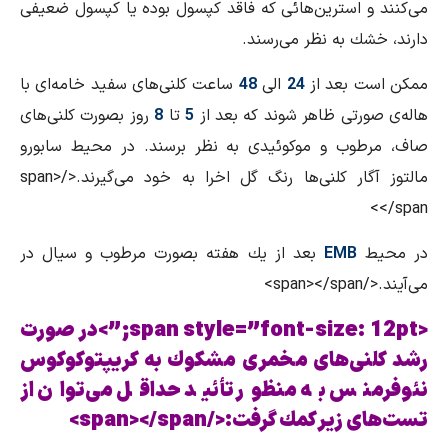
می‌كنند و استرین‌هائی كه فاقد كپسول بوده یا كپسول ضعیفی
دارند، خشك به نظر می‌رسند.
ممكن است بعد از
24
الی
48
ساعت كلنی‌های سفید خامه‌ای با
هاله‌ی صورتی ظاهر شوند كه بعد از
5
تا
8
روز بصورت كلنی‌های
صاف، مرطوب و موكوئیدی به نظر برسند. در محیط سابورو
مالتوز آگار كلنی‌ها رنگ گل اخرا به خود می‌گیرند.</span>
</span>
در محیط
EMB
بعد از یك هفته بصورت مرطوب و سیال در
می‌آیند.</span></span>
<span style=”font-size: 12pt;”>در صورت
رشد كلنی‌های مخمری مشكوك به كریپتوكوكوس
نئوفرمنس به منظور تأئید حداقل می‌توان از
تست‌های زیر كمك گرفت:</span></span>