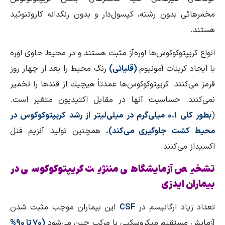
مخمرهائی بدون رشته، كپسول‌دار و بدون رنگدانه كاروتنوئید
هستند.
انواع كریپتوكوكوس‌ها اوره‌آز مثبت هستند و در محیط حاوی اوره
با ایجاد كربنات آمونیوم
(قلیائی)
رنگ محیط را بعد از چهار روز
قرمز می‌كنند. كریپتوكوكوس‌ها عمدتاً هیچیك از قندها را تخمیر
نمی‌كنند. حساسیت آنها در مقابل اكتیدیون متغیر است.
(
بطور كلی ۰.۱ میلی‌گرم در میلی‌لیتر از رشد كریپتوكوكوس در
محیط كشت جلوگیری می‌كند).
همچنین تولید آنزیم فنل
اكسیداز می‌كنند.
تشخیص آزمایشگاهی مننژیت كریپتوكوكوسی در
بیماران ایدزی
تعداد زیاد ارگانیسم در
CSF
این بیماران موجب مثبت شدن
آزمایش مستقیم میكروسكپی با مركب چین می‌شود
(۷۰ تا ۹۰%