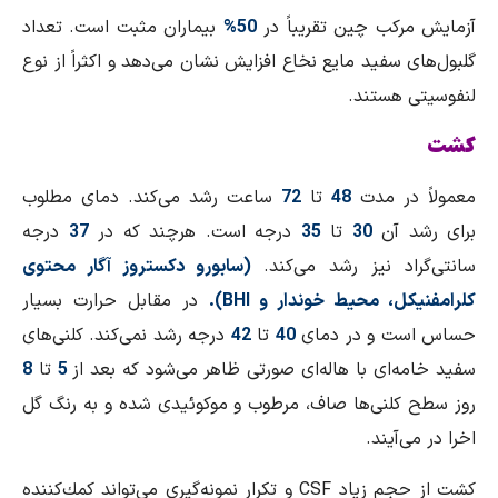
آزمایش مركب چین تقریباً در
50%
بیماران مثبت است. تعداد
گلبول‌های سفید مایع نخاع افزایش نشان می‌دهد و اكثراً از نوع
لنفوسیتی هستند.
كشت
معمولاً در مدت
48
تا
72
ساعت رشد می‌كند. دمای مطلوب
برای رشد آن
30
تا
35
درجه است. هرچند كه در
37
درجه
سانتی‌گراد نیز رشد می‌كند.
(سابورو دكستروز آگار محتوی
كلرامفنیكل، محیط خوندار و BHI).
در مقابل حرارت بسیار
حساس است و در دمای
40
تا
42
درجه رشد نمی‌كند. كلنی‌های
سفید خامه‌ای با هاله‌ای صورتی ظاهر می‌شود كه بعد از
5
تا
8
روز سطح كلنی‌ها صاف، مرطوب و موكوئیدی شده و به رنگ گل
اخرا در می‌آیند.
كشت از حجم زیاد CSF و تكرار نمونه‌گیری می‌تواند كمك‌كننده