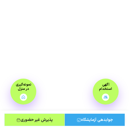
آگهی
نمونه‌گیری
استخدام
در منزل
جوابدهی آزمایشگاه
پذیرش غیر حضوری