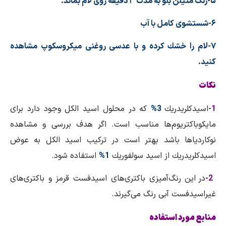
۵-رنگ متیلن بلو به مدت ۳ دقیقه روی لام بماند.
۶-شستشوی كامل با آب
۷-لام را خشك كرده و با عدسی روغنی میكروسكوپ مشاهده
كنید.
نکات
1-
اسیدكلریدریك
3%
كه در محلول اسید الكل وجود دارد برای
مایكوباكتریوم‌ها مناسب است. اگر هدف بررسی و مشاهده
نوكاردیاها باشد بهتر است در تركیب اسید الكل به عوض
اسیدكلریدریك از اسید سولفوریك
1%
استفاده شود.
2-
در این رنگ‌آمیزی باكتری‌های اسیدفست قرمز و باكتری‌های
غیراسیدفست آبی رنگ می‌گیرند.
منابع مورد استفاده