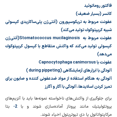
فاكتور روماتوئید
كانسر (بسیار ضعیف)
عفونت مربوط به تریكوسپورون (آنتی‌ژن پلی‌ساكاریدی كپسولی
شبیه كریپتوكوك تولید می‌كند)
عفونت مربوط به Stomatococcus mucilaginosis(آنتی‌ژن
كپسولی تولید می‌كند كه واكنش متقاطع با كپسول كریپتوكوك
می‌دهد)
عفونت با Capnocytophaga canimorsus
آلودگی با ابزارهای آزمایشگاهی (during pippeting )
آلودگی به هنگام استفاده از مواد ضدعفونی كننده و صابون برای
تمیز كردن اسلایدها، آلودگی با آگار و آگارز
برای جلوگیری از واكنش‌های ناخواسته نمونه‌ها باید با آنزیم‌های
پروتئولیتیك مانند پروناز آماده‌سازی شوند و با
2-
بتا
مركاپتواتانول یا دی تیوتریتول احیاء شوند.