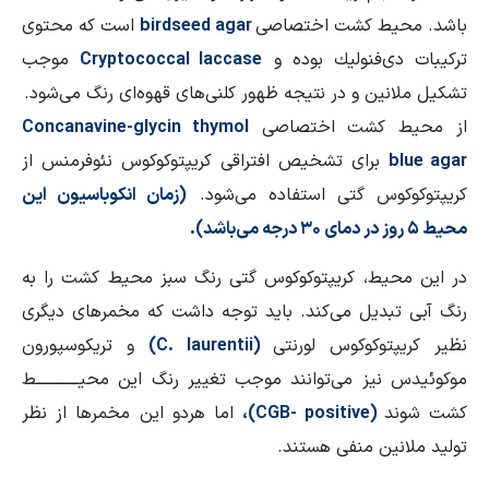
باشد. محیط كشت اختصاصی
birdseed agar
است كه محتوی
تركیبات دی‌فنولیك بوده و
Cryptococcal laccase
موجب
تشكیل ملانین و در نتیجه ظهور كلنی‌های قهوه‌ای رنگ می‌شود.
از محیط كشت اختصاصی
Concanavine-glycin thymol
blue agar
برای تشخیص افتراقی كریپتوكوكوس نئوفرمنس از
كریپتوكوكوس گتی استفاده می‌شود.
(زمان انكوباسیون این
محیط ۵ روز در دمای ۳۰ درجه می‌باشد).
در این محیط، كریپتوكوكوس گتی رنگ سبز محیط كشت را به
رنگ آبی تبدیل می‌كند. باید توجه داشت كه مخمرهای دیگری
نظیر كریپتوكوكوس لورنتی
(C. laurentii)
و تریكوسپورون
موكوئیدس نیز می‌توانند موجب تغییر رنگ این محیـــــــــــــط
كشت شوند
(CGB- positive)،
اما هردو این مخمرها از نظر
تولید ملانین منفی هستند.