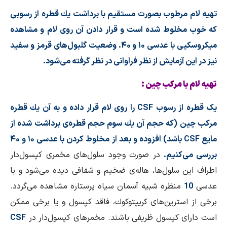
تهیه لام مرطوب بصورت مستقیم با برداشت یك قطره از رسوبی
كه خوب مخلوط شده‌ است و قرار دادن آن روی لام و مشاهده
میكروسكپی با عدسی ۱۰ و ۴۰. وضعیت گلبول‌های قرمز و سفید
نیز در این آزمایش از نظر فراوانی در نظر گرفته می‌شود.
تهیه لام با مركب چین :
یک قطره از رسوب CSF را روی لام قرار داده و به آن یك قطره
مركب چین (كه حجم آن یك سوم حجم قطره‌ی برداشت شده از
مایع CSF باشد) افزوده و بعد از مخلوط كردن با عدسی ۱۰ و ۴۰
بررسی می‌كنیم.
در صورت وجود سلول‌های مخمری كپسول‌دار
اطراف این سلول‌ها، هاله‌ی ضخیم و شفافی دیده می‌شود و با
عدسی
10
منظره شبیه آسمان سیاه پرستاره مشاهده می‌گردد.
برخی از استرین‌های كریپتوكوك، فاقد كپسول و یا برخی ممكن
است دارای كپسول ظریفی باشند. مخمرهای كپسول‌دار در
CSF