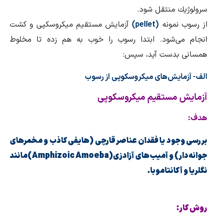
سرولوژیك منتقل شود.
از رسوب نمونه
(pellet)
آزمایش مستقیم میكروسكپی و كشت
انجام می‌شود. ابتدا رسوب را خوب به هم زده تا مخلوط
همسانی بدست آید، سپس:
الف- آزمایش‌های میكروسكوپی از رسوب
آزمایش مستقیم میكروسكوپی
هدف:
بررسی وجود یا فقدان عناصر قارچی (هایفی كاذب و مخمرهای
جوانه‌دار) و آمیب‌های آزادزی(Amphizoic Amoeba)مانند
نگلریا و آكانتاموبا.
روش كار: