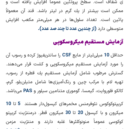
ی شفاف است. سطح پروتئین عموماً افزایش یافته است و
ممكن است بیشتر از یك گرم در لیتر باشد. قند آن معمولاً
پائین است. تعداد سلول‌ها در هر میلی‌متر مكعب افزایش
متوسطی دارد
(از چندین عدد تا چند صد عدد).
آزمایش مستقیم میكروسكوپی
حداقل
10
میلی‌لیتر از مایع
CSF
را سانتریفیوژ كرده و رسوب آن
را مورد آزمایش مستقیم میكروسكوپی و كشت قرار می‌دهند.
گسترش مرطوب شامل آزمایش مستقیم یك قطره از رسوب،
تهیه لام با مركب چین و رنگ‌آمیزی‌ها شامل متیلن‌بلو، گرم،
كالكو فلوروایت، گیمسا، گوموری متنامین سیلور و
PAS
می‌باشد.
كریپتوكوكوس نئوفرمنس مخمرهای كپسول‌دار هستند
5
تا
10
میكرون و با كپسول
20
تا
30
میكرون قطر. درمننژیت كریپتو
كوكوسی عموماً منونوكلئرها غلبه دارند و مننژیت مزمن