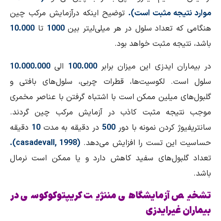
موارد نتیجه مثبت است).
توضیح اینكه درآزمایش مركب چین
هنگامی كه تعداد سلول در هر میلی‌لیتر بین
1000
تا
10.000
باشد، نتیجه مثبت خواهد بود.
در بیماران ایدزی این میزان برابر
100.000
الی
10.000.000
سلول است. لكوسیت‌ها، قطرات چربی، سلول‌های بافتی و
گلبول‌های میلین ممكن است با اشتباه گرفتن با عناصر مخمری
موجب نتیجه مثبت كاذب در آزمایش مركب چین گردند.
سانتریفیوژ كردن نمونه با دور
500
در دقیقه به مدت
10
دقیقه
حساسیت این تست را افزایش می‌دهد.
(casadevall, 1998).
تعداد گلبول‌های سفید كاهش دارد و یا ممكن است نرمال
باشد.
تشخیص آزمایشگاهی مننژیت كریپتوكوكوسی در
بیماران غیرایدزی