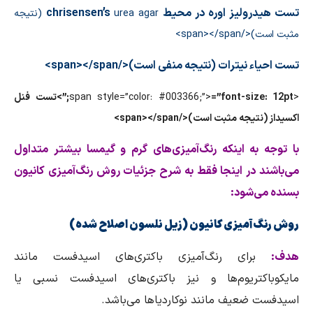
تست هیدرولیز اوره در محیط chrisensen’s
urea agar (نتیجه
مثبت است)</span></span>
تست احیاء نیترات (نتیجه منفی است)</span></span>
<span style=”color: #003366;”>
=”font-size: 12pt;”>تست فنل
اكسیداز (نتیجه مثبت است)</span></span>
با توجه به اینكه رنگ‌آمیزی‌های گرم و گیمسا بیشتر متداول
می‌باشند در اینجا فقط به شرح جزئیات روش رنگ‌آمیزی كانیون
بسنده می‌شود:
روش رنگ‌آمیزی كانیون (زیل نلسون اصلاح شده)
هدف:
برای رنگ‌آمیزی باكتری‌های اسیدفست مانند
مایكوباكتریوم‌ها و نیز باكتری‌های اسیدفست نسبی یا
اسیدفست ضعیف مانند نوكاردیاها می‌باشد.