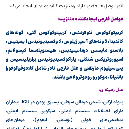
ائوزینوفیل‌ها حضور دارند ومننژیت گرانولوماتوزی ایجاد می‌كند.
عوامل قارچی ایجادكننده مننژیت:
كریپتوكوكوس نئوفرمنس، كریپتوكوكوس گتی، گونه‌های
كاندیدا، گونه‌های آسپرژیلوس، كوكسیدیوئیدس ایمیتیس،
بلاستو مایسس درماتیتیدیس، هیستوپلاسما كپسولاتم،
اسپوروتریكس شنكئی، پاراكوكسیدیوئیدس برازیلینسیس و
پنی‌سیلیوم مارنفئی و علل قارچی نادر شامل كلادوفیالوفورا
بانتیانا، موكور و رودوترولا می‌باشند.
علل زمینه‌ای:
پیوند ارگان، شیمی درمانی سرطان، بستری بودن در ICU، بیماران
دارای اختلالات سیستم ایمنی، سركوبی سیستم ایمنی،
بدخیمی‌های خونی (لوسمی، لنفوم)، درمان‌های
كورتیكوستروئیدی، بیماری‌های التهابی (ساركوئیدوز)، نوزادان