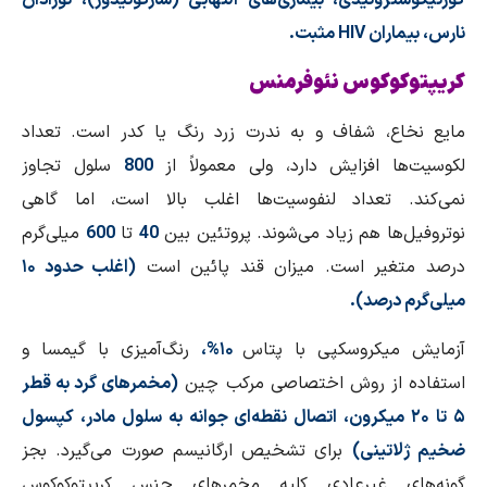
نارس، بیماران HIV مثبت.
كریپتوكوكوس نئوفرمنس
مایع نخاع، شفاف و به ندرت زرد رنگ یا كدر است. تعداد
لكوسیت‌ها افزایش دارد، ولی معمولاً از
800
سلول تجاوز
نمی‌كند. تعداد لنفوسیت‌ها اغلب بالا است، اما گاهی
نوتروفیل‌ها هم زیاد می‌شوند. پروتئین بین
40
تا
600
میلی‌گرم
درصد متغیر است. میزان قند پائین است
(اغلب حدود ۱۰
میلی‌گرم درصد).
آزمایش میكروسكپی با پتاس
۱۰%،
رنگ‌آمیزی با گیمسا و
استفاده از روش اختصاصی مركب چین
(مخمرهای گرد به قطر
۵ تا ۲۰ میكرون، اتصال نقطه‌ای جوانه به سلول مادر، كپسول
ضخیم ژلاتینی)
برای تشخیص ارگانیسم صورت می‌گیرد. بجز
گونه‌های غیرعادی كلیه مخمرهای جنس كریپتوكوكوس