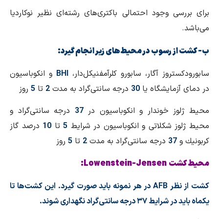
برای بررسی وجود احتمالی باكتری‌های رشته‌ای نظیر نوكاردیا
می‌باشد.
ب- كشت از رسوب در محیط‌های زیر انجام گیرد:
سابورودكستروز آگار، سابورو كلرآمفنیكل‌دار،
BHI
و انكوباسیون
در دمای آزمایشگاه یا
30
درجه سانتی‌گراد به مدت
2
تا
5
روز
محیط ژلوز خوندار و انكوباسیون در
37
درجه سانتی‌گراد و
محیط ژلوز شكلاتی و انكوباسیون در شرایط
5
تا
10
درصد گاز
كربونیك و
37
درجه سانتی‌گراد به مدت
2
تا
5
روز
محیط كشت Lowenstein-Jensen:
كشت از نظر AFB در هر نمونه باید صورت گیرد. این كشت‌ها تا
یكماه باید در شرایط ۳۷ درجه سانتی‌گراد نگهداری شوند.