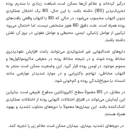
درگیر کرده‌اند و علائم آن‌ها ممکن است شباهت زیادی با سندرم روده
تحریک‌پذیر (IBS) داشته باشد. با این حال، IBS یک اختلال عملکردی
بدون التهاب محسوب می‌شود، در حالی که IBD با التهاب واقعی بافت‌های
روده همراه است. علت دقیق IBD هنوز مشخص نیست، اما احتمال می‌رود
ترکیبی از عوامل ژنتیکی، ایمنی، محیطی و عوامل عفونی در بروز آن نقش
داشته باشند.
داروهای ضدالتهابی غیر‌ استروئیدی می‌توانند باعث افزایش نفوذپذیری
مخاط روده شوند و در نتیجه مخاط روده در معرض ماکرومولکول‌ها و
سموم موجود در لومن روده قرار گیرد. این وضعیت ممکن است منجر به
التهاب مخاطی، تهاجم باکتریایی و در موارد شدیدتر عوارضی مانند
انسداد یا سوراخ‌شدگی روده و کم‌خونی شود.
در مقابل، در IBS معمولاً سطح کالپروتکتین مدفوع طبیعی است. بنابراین
این آزمایش می‌تواند در افتراق اختلالات التهابی روده از اختلالات عملکردی
کمک‌کننده باشد. این بیماری‌ها معمولاً با دوره‌های متناوب تشدید و بهبود
همراه هستند.
در دوره‌های تشدید بیماری، بیماران ممکن است علائم زیر را تجربه کنند.