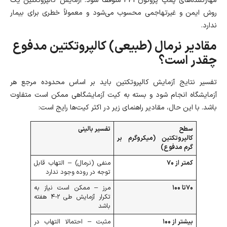
مهارکننده‌های پمپ پروتون PPI متوقف شود. آزمایش کالپروتکتین یک
روش ایمن و غیرتهاجمی محسوب می‌شود و معمولاً خطری برای بیمار
ندارد.
مقادیر نرمال (طبیعی) کالپروتکتین مدفوع
چقدر است؟
تفسیر نتایج آزمایش کالپروتکتین باید بر اساس محدوده مرجع هر
آزمایشگاه انجام شود و بسته به کیت آزمایشگاهی ممکن است متفاوت
باشد. با این حال، مقادیر راهنمای زیر در اکثر کیت‌ها رایج است:
سطح
تفسیر بالینی
کالپروتکتین
(میکروگرم بر
گرم مدفوع)
کمتر از ۷۰
منفی (نرمال) – التهاب قابل
توجه در روده وجود ندارد
۷۰
تا ۱۰۰
مرز – ممکن است نیاز به
تکرار آزمایش طی ۲-۴ هفته
باشد
بیشتر از ۱۰۰
مثبت – احتمالا التهاب در