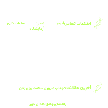
همکاری با ما
مقالات
پرسش و پاسخ
اطلاعات تماس
آدرس:
شماره‌
ساعات کاری:
آزمایشگاه:
تهران، ضلع
شبانه روزی
۵ -
جنوب به شمال
حتی جمعه و
۴۴۲۸۷۶۳۲
بزرگراه جناح،
ایام تعطیل
(۰۲۱)
بالاتر از بلوار
شهید گلاب،
نرسیده به فلکه
دوم صادقیه،
نبش کوچه
عابدزاده،
ساختمان پارسه
آخرین مقالات
۷ چکاپ ضروری سلامت برای زنان
چکاپ زنان شامل مجموعه‌ای از آزمایش‌ها و
غربالگری‌های دوره‌ای است که با توجه به سن،
سابقه خانوادگی و عوامل خطر هر فرد
راهنمای جامع اهدای خون