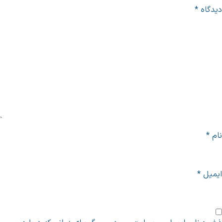
یدگاه
*
ام
*
یمیل
*