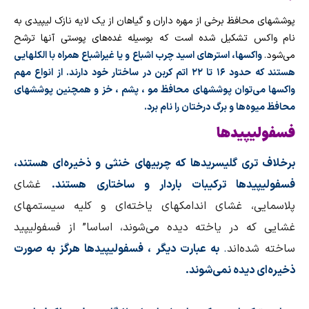
پوششهای محافظ برخی از مهره داران و گیاهان از یک لایه نازک لیپیدی به
نام واکس تشکیل شده است که بوسیله غده‌های پوستی آنها ترشح
می‌شود.
واکسها، استرهای اسید چرب اشباع و یا غیراشباع همراه با الکلهایی
هستند که حدود ۱۶ تا ۲۲ اتم کربن در ساختار خود دارند. از انواع مهم
واکسها می‌توان پوششهای محافظ مو ، پشم ، خز و همچنین پوششهای
محافظ میوه‌ها و
برگ درختان
را نام برد
.
فسفولیپیدها
برخلاف تری گلیسریدها که چربیهای خنثی و ذخیره‌ای هستند،
فسفولیپیدها ترکیبات باردار و ساختاری هستند.
غشای
پلاسمایی، غشای اندامکهای یاخته‌ای و کلیه سیستمهای
غشایی که در یاخته دیده می‌شوند، اساسا” از فسفولیپید
ساخته شده‌اند
.
به عبارت دیگر ، فسفولیپیدها هرگز به صورت
ذخیره‌ای دیده نمی‌شوند
.