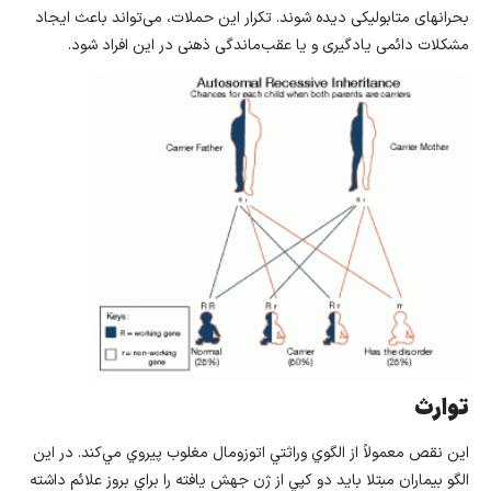
بحرانهای متابولیکی دیده شوند. تکرار این حملات، می‌تواند باعث ایجاد
مشکلات دائمی یادگیری و یا عقب‌ماندگی ذهنی در این افراد شود.
توارث
اين نقص معمولاً از الگوي وراثتي اتوزومال مغلوب پيروي مي‌كند. در اين
الگو بيماران مبتلا باید دو كپي از ژن جهش يافته را براي بروز علائم داشته