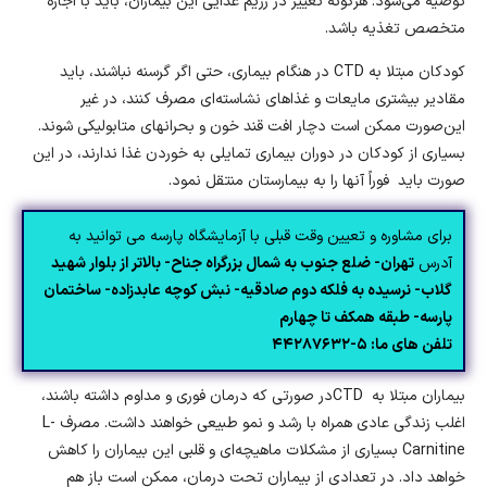
توصیه می‌شود. هرگونه تغییر در رژیم غذایی این بیماران، باید با اجازه
متخصص تغذیه باشد.
کودکان مبتلا به CTD در هنگام بیماری، حتی اگر گرسنه نباشند، باید
مقادیر بیشتری مایعات و غذاهای نشاسته‌ای مصرف کنند، در غیر
این‌صورت ممکن است دچار افت قند خون و بحرانهای متابولیکی شوند.
بسیاری از کودکان در دوران بیماری تمایلی به خوردن غذا ندارند، در این
صورت باید فوراً آنها را به بیمارستان منتقل نمود.
برای مشاوره و تعیین وقت قبلی با آزمایشگاه پارسه می توانید به
آدرس
تهران- ضلع جنوب به شمال بزرگراه جناح- بالاتر از بلوار شهید
گلاب- نرسیده به فلکه دوم صادقیه- نبش کوچه عابدزاده- ساختمان
پارسه- طبقه همکف تا چهارم
تلفن های ما: ۵-۴۴۲۸۷۶۳۲
بیماران مبتلا به CTDدر صورتی که درمان فوری و مداوم داشته باشند،
اغلب زندگی عادی همراه با رشد و نمو طبیعی خواهند داشت. مصرف L-
Carnitine بسیاری از مشکلات ماهیچه‌ای و قلبی این بیماران را کاهش
خواهد داد. در تعدادی از بیماران تحت درمان، ممکن است باز هم