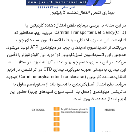
بیماری نقص انتقال‌دهنده کارنیتین
در این مقاله به بررسی
بیماری نقص انتقال‌دهنده کارنیتین
یا
(CTD)Carnitin Transporter Deficiency می‌پردازیم. همانطور که
اشاره شد، این بیماری، اختلالی مرتبط با اکسیداسیون اسیدهای چرب
می‌باشد. از اکسیداسیون اسیدهای چرب در میتوکندری ATP تولید می‌شود.
همچنین این اکسیداسیون آسیل‌کارنیتین‌کوآ مورد نیاز گلوکونئوژنز را تأمین
می‌کند. در این بیماری، هضم چربیها و تبدیل آنها به انرژی در مبتلایان به
این بیماری به‌درستی صورت نمی‌گیرد. بیماری CTD در اثر نقــص در آنزیم
انتقال‌دهنــــده کارنیتین (Carnitine-acylcarnitin Translocase )بوجود
می‌آید. برای انتقال آسیل‌کارنیتین با زنجیره بلند از سیتوپلاسم سلول به
ماتریکس میتوکندری (محل بتا اکسیداسیون اسیدهای چرب) حضور این
آنزیم انتقال‌دهنده، ضروری است.