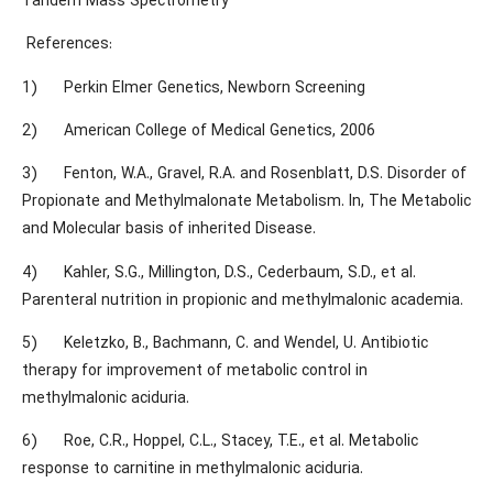
Tandem Mass Spectrometry
References:
1) Perkin Elmer Genetics, Newborn Screening
2) American College of Medical Genetics, 2006
3) Fenton, W.A., Gravel, R.A. and Rosenblatt, D.S. Disorder of
Propionate and Methylmalonate Metabolism. In, The Metabolic
and Molecular basis of inherited Disease.
4) Kahler, S.G., Millington, D.S., Cederbaum, S.D., et al.
Parenteral nutrition in propionic and methylmalonic academia.
5) Keletzko, B., Bachmann, C. and Wendel, U. Antibiotic
therapy for improvement of metabolic control in
methylmalonic aciduria.
6) Roe, C.R., Hoppel, C.L., Stacey, T.E., et al. Metabolic
response to carnitine in methylmalonic aciduria.