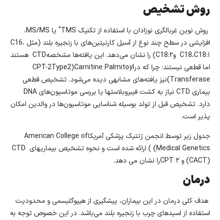
روش تشخیص
*
روش نوین غربالگری نوزادان با استفاده از تکنیک TMS
یا MS/MS،
افزایشی در سطح چند نوع از آسیل کارنیتین‌های با زنجیره بلند (مثل C16،
C18،C18:۱ وC18:۲) را نشان می‌دهد. این یافته‌ها مشخصهCTD هستند
اما قطعی نیستند؛ چرا که درCPT-2Type2)Carnitine Palmitoyl
Transferase)نیز یافته‌های مشابهی دیده می‌شود. تشخیص قطعی
بیماری CTD نیاز به کشت فیبروبلاستها یا بررسی موتاسیون‌های DNA
دارد. تشخیص قبل از تولد بوسیله شناسایی موتاسیون‌ها در والدین امکان
پذیر است.
جدول زیر توسط انجمن ژنتیک پزشکی آمریکاAmerican College of
Medical Genetics) ) ارائه شده است و نحوه تشخیص بیماریهای CTD
(CACT) و ۲ CPTرا نشان می دهد.
درمان
هدف کلی درمان در این بیماران، پیشگیری از هیپوگلیسمی و محدودیت
استفاده از اسیدهای چرب با زنجیره بلند می‌باشد. در این خصوص توجه به