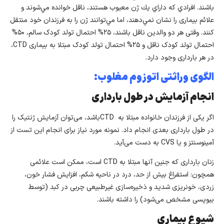
باشند. افرادي كه داراي يك ژن معیوب هستند، ناقل خوانده مي‌شوند و
علائم بیماری را نشان نمي‌دهند، اما مي‌توانند ژن را به فرزندان خود منتقل
كنند. وقتی هر دو والدین ناقل باشند، ۲۵% احتمال تولد کودک سالم، ۵۰%
احتمال تولد کودک ناقل و ۲۵% احتمال تولد کودک مبتلا به بیماری CTD،
در هر بارداری وجود دارد.
الگوی وراثتی اتوزوم مغلوب:
انجام آزمایش در طول بارداری
اگر یکی از فرزندان خانواده مبتلا به CTDباشد، می‌توان آزمایش ژنتیک را
در طول بارداری بعدی انجام داد. نمونه مورد نیاز برای انجام این تست از
آمینوسنتز و یا CVS به دست می‌آید.
زنان بارداری که جنین آنها مبتلا به CTD است، ممکن است علائمی
همچون: استفراغ بیش از حد، درد در ناحیه شکم، افزایش فشار خون،
زردی، خونریزی شدید و ذخیره‌سازی غیرطبیعی چربی در کبد (توسط
بیوپسی مشخص می‌شود) را داشته باشند.
شیوع بیماری