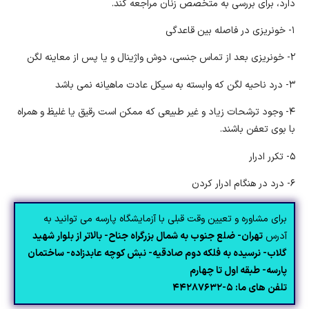
دارد، برای بررسی به متخصص زنان مراجعه کند.
۱- خونریزی در فاصله بین قاعدگی
۲- خونریزی بعد از تماس جنسی، دوش واژینال و یا پس از معاینه لگن
۳- درد ناحیه لگن که وابسته به سیکل عادت ماهیانه نمی باشد
۴- وجود ترشحات زیاد و غیر طبیعی که ممکن است رقیق یا غلیظ و همراه
با بوی تعفن باشند.
۵- تکرر ادرار
۶- درد در هنگام ادرار کردن
برای مشاوره و تعیین وقت قبلی با آزمایشگاه پارسه می توانید به
آدرس
تهران- ضلع جنوب به شمال بزرگراه جناح- بالاتر از بلوار شهید
گلاب- نرسیده به فلکه دوم صادقیه- نبش کوچه عابدزاده- ساختمان
پارسه- طبقه اول تا چهارم
تلفن های ما: ۵-۴۴۲۸۷۶۳۲