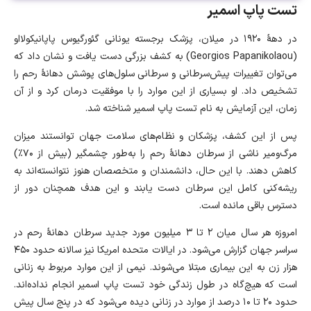
تست پاپ اسمیر
در دههٔ ۱۹۲۰ در میلان، پزشک برجسته یونانی گئورگیوس پاپانیکولااو
(Georgios Papanikolaou) به کشف بزرگی دست یافت و نشان داد که
می‌توان تغییرات پیش‌سرطانی و سرطانی سلول‌های پوشش دهانهٔ رحم را
تشخیص داد. او بسیاری از این موارد را با موفقیت درمان کرد و از آن
زمان، این آزمایش به نام تست پاپ اسمیر شناخته شد.
پس از این کشف، پزشکان و نظام‌های سلامت جهان توانستند میزان
مرگ‌ومیر ناشی از سرطان دهانهٔ رحم را به‌طور چشمگیر (بیش از ۷۰٪)
کاهش دهند. با این حال، دانشمندان و متخصصان هنوز نتوانسته‌اند به
ریشه‌کنی کامل این سرطان دست یابند و این هدف همچنان دور از
دسترس باقی مانده است.
امروزه هر سال میان ۲ تا ۳ میلیون مورد جدید سرطان دهانهٔ رحم در
سراسر جهان گزارش می‌شود. در ایالات متحده امریکا نیز سالانه حدود ۴۵۰
هزار زن به این بیماری مبتلا می‌شوند. نیمی از این موارد مربوط به زنانی
است که هیچ‌گاه در طول زندگی خود تست پاپ اسمیر انجام نداده‌اند.
حدود ۲۰ تا ۱۰ درصد از موارد در زنانی دیده می‌شود که در پنج سال پیش