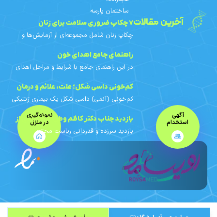
ساختمان پارسه
آخرین مقالات
۷ چکاپ ضروری سلامت برای زنان
چکاپ زنان شامل مجموعه‌ای از آزمایش‌ها و
غربالگری‌های دوره‌ای است که با توجه به سن،
سابقه خانوادگی و عوامل خطر هر فرد
راهنمای جامع اهدای خون
برنامه‌ریزی می‌شوند. در
در این راهنمای جامع با شرایط و مراحل اهدای
خون، افراد واجد شرایط، محدودیت‌های اهدای
خون بانوان، آزمایش‌های خون اهدایی، فواید و
کم‌خونی داسی‌ شکل؛ علت، علائم و درمان
مراقبت‌های قبل و
کم‌خونی (آنمی) داسی‌ شکل یک بیماری ژنتیکی
ارثی است. در این مقاله با علائم، علت ژنتیکی،
آگهی
نمونه‌گیری
روش‌های تشخیص، الگوی وراثت و اهمیت
بازدید جناب دکتر کاظم وطن خواه یزدی از
استخدام
در منزل
مشاوره ژنتیک آشنا
بازدید سرزده و قدردانی ریاست محترم
آزمایشگاه پارسه
آزمایشگاه محترم مرجع سلامت، جناب دکتر
کاظم وطن خواه یزدی از مجموعه آزمایشگاه
پاتوبیولوژی و ژنتیک پارسه در این