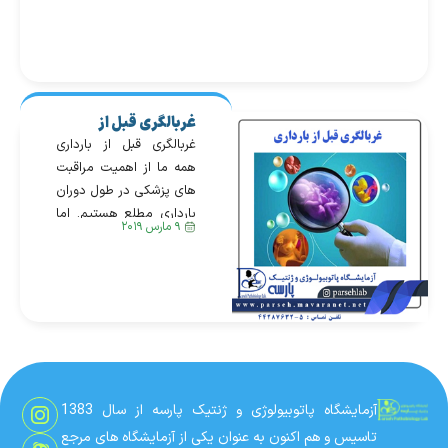
غربالگری قبل از
بارداری
غربالگری قبل از بارداری
همه ما از اهمیت مراقبت
های پزشکی در طول دوران
بارداری مطلع هستیم. اما
۹ مارس ۲۰۱۹
مراقبت های قبل از بارداری
و انجام تست های مورد
نیاز در این دوران از
اهمیت ویژه ای برخوردار
می باشد. تست های
غربالگری قبل از بارداری،
وجود هر گونه بیماری
نهفته در شما و همسرتان
آزمایشگاه پاتوبیولوژی و ژنتیک پارسه از سال 1383
را […]
تاسیس و هم اکنون به عنوان یکی از آزمایشگاه های مرجع