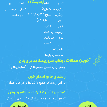
آزمایشگاه:
تهران، ضلع
شبانه روزی
۵ -
جنوب به شمال
حتی جمعه و
۴۴۲۸۷۶۳۲
بزرگراه جناح،
ایام تعطیل
(۰۲۱)
بالاتر از بلوار
شهید گلاب،
نرسیده به فلکه
دوم صادقیه،
نبش کوچه
عابدزاده،
ساختمان پارسه
آخرین مقالات
۷ چکاپ ضروری سلامت برای زنان
چکاپ زنان شامل مجموعه‌ای از آزمایش‌ها و
غربالگری‌های دوره‌ای است که با توجه به سن،
سابقه خانوادگی و عوامل خطر هر فرد
راهنمای جامع اهدای خون
برنامه‌ریزی می‌شوند. در
در این راهنمای جامع با شرایط و مراحل اهدای
خون، افراد واجد شرایط، محدودیت‌های اهدای
خون بانوان، آزمایش‌های خون اهدایی، فواید و
کم‌خونی داسی‌ شکل؛ علت، علائم و درمان
مراقبت‌های قبل و
کم‌خونی (آنمی) داسی‌ شکل یک بیماری ژنتیکی
ارثی است. در این مقاله با علائم، علت ژنتیکی،
آگهی
نمونه‌گیری