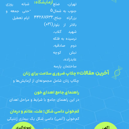
آزمایشگاه:
تهران، ضلع
شبانه روزی
۵ -
جنوب به شمال
حتی جمعه و
۴۴۲۸۷۶۳۲
بزرگراه جناح،
ایام تعطیل
(۰۲۱)
بالاتر از بلوار
شهید گلاب،
نرسیده به فلکه
دوم صادقیه،
نبش کوچه
عابدزاده،
ساختمان پارسه
آخرین مقالات
۷ چکاپ ضروری سلامت برای زنان
چکاپ زنان شامل مجموعه‌ای از آزمایش‌ها و
غربالگری‌های دوره‌ای است که با توجه به سن،
سابقه خانوادگی و عوامل خطر هر فرد
راهنمای جامع اهدای خون
برنامه‌ریزی می‌شوند. در
در این راهنمای جامع با شرایط و مراحل اهدای
خون، افراد واجد شرایط، محدودیت‌های اهدای
خون بانوان، آزمایش‌های خون اهدایی، فواید و
کم‌خونی داسی‌ شکل؛ علت، علائم و درمان
مراقبت‌های قبل و
کم‌خونی (آنمی) داسی‌ شکل یک بیماری ژنتیکی
ارثی است. در این مقاله با علائم، علت ژنتیکی،
آگهی
نمونه‌گیری