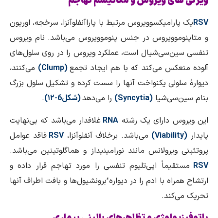
ویژگی های ویروس و مکانیسم تهاجم
RSV
یک پارامیکسوویروس مرتبط با پاراآنفلوآنزا، سرخجه، اوریون
و متاپنوموویروس در جنس پنوموویروس می‌باشد. نام ویروس
تنفسی سین‌سی‌شیال است، عملکرد ویروس را در روی سلول‌های
آلوده منعکس می‌کند که با هم ایجاد تجمع
(
Clump
)
می‌کنند،
دیوارهٔ سلولی یکنواخت آنها را سست کرده و تشکیل سلول بزرگ
بنام سین‌سی‌شیا
(
Syncytia
)
را می‌دهد
(شکل6-۱۲)
.
این ویروس دارای یک رشته
RNA
غلافدار می‌باشد که بی‌نهایت
پایدار
(
Viability
)
می‌باشد. برخلاف آنفلوآنزا،
RSV
فاقد عوامل
پروتئینی ویرولانس مانند نورامینیداز و هماگلوتینین می‌باشد.
RSV
مستقیماً اپی‌تلیوم تنفسی را مورد تهاجم قرار داده و
ارتشاح همراه با ادم را در دیواره ٔبرونشیول‌ها و بافت اطراف آنها
تحریک می‌کند.
پاتوفیزیولوژی و تظاهرهای بالینی بیماری