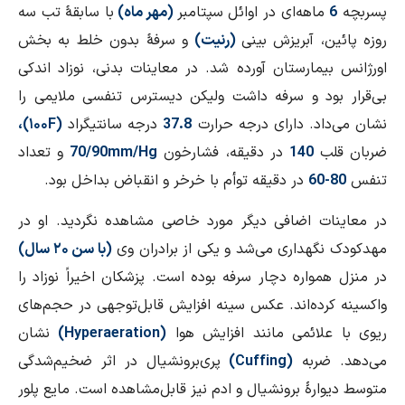
پسربچه
6
ماهه‌ای در اوائل سپتامبر
(مهر ماه)
با سابقهٔ تب سه
روزه پائین، آبریزش بینی
(رنیت)
و سرفهٔ بدون خلط به بخش
اورژانس بیمارستان آورده شد. در معاینات بدنی، نوزاد اندکی
بی‌قرار بود و سرفه داشت ولیکن دیسترس تنفسی ملایمی را
نشان می‌داد. دارای درجه حرارت
37.8
درجه سانتیگراد
(
F
۱۰۰)،
ضربان قلب
140
در دقیقه، فشارخون
mm/Hg
70/90
و تعداد
تنفس
80-60
در دقیقه توأم با خرخر و انقباض بداخل بود.
در معاینات اضافی دیگر مورد خاصی مشاهده نگردید. او در
مهدکودک نگهداری می‌شد و یکی از برادران وی
(با سن ۲۰ سال)
در منزل همواره دچار سرفه بوده است. پزشکان اخیراً نوزاد را
واکسینه کرده‌اند. عکس سینه افزایش قابل‌توجهی در حجم‌های
ریوی با علائمی مانند افزایش هوا
(
Hyperaeration
)
نشان
می‌دهد. ضربه
(
Cuffing
)
پری‌برونشیال در اثر ضخیم‌شدگی
متوسط دیوارهٔ برونشیال و ادم نیز قابل‌مشاهده است. مایع پلور