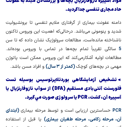
مواد آسپیره نازوفارنژیال بچه‌ها و بزرگسالان مبتلا به عفونت
حاد مجاری تنفسی جدا گردید.
دامنه عفونت بیماری از گرفتاری ملایم تنفسی تا برونشیولیت
شدید و پنومونی می‌باشد. درحالی‌که اهمیت این ویروس تاکنون
ناشناخته مانده‌است، مطالعات سرولوژیک نشان داده که تا سن
5
سالگی تقریباً تمام بچه‌ها در تماس با ویروس بوده‌اند.
مطالعات اولیه آشکارمی‌کند که این ویروس ممکن است پاتوژن
مهمی در بچه‌های کوچک
(کمتر از ۳ سال)
و افراد مسن باشد.
◄تشخیص آزمایشگاهی بوردتلاپرتوسیس بوسیله تست
فلورسنت آنتی‌بادی مستقیم (
DFA
) از سوآب نازوفارنژیال یا
آسپیره آن، کشت،
PCR
یا سرولوژی صورت مي‌گیرد.
PCR
حساسترین ارزیابی است و توسط مرحله بیماری
(ابتدای
آن، مرحله زکامی، مرحله طغیان بیماری)
یا قبل از استفاده