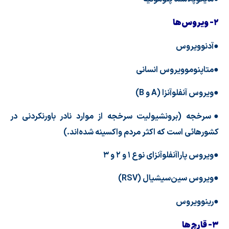
۲- ویروس‌ها
●آدنوویروس
●متاپنوموویروس انسانی
●ویروس آنفلوآنزا (
A
و
B
)
●سرخجه (برونشیولیت سرخجه از موارد نادر باورنکردنی در
کشورهائی است که اکثر مردم واکسینه شده‌اند.)
●ویروس پاراآنفلوآنزای نوع ۱ و ۲ و ۳
●ویروس سین‌سیشیال (
RSV
)
●رینوویروس
۳- قارچ‌ها