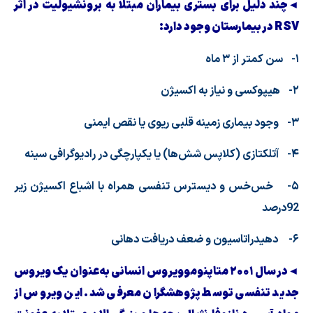
◄چند دلیل برای بستری بیماران مبتلا به برونشیولیت در اثر
RSV
در بیمارستان وجود دارد:
۱- سن کمتر از ۳ ماه
۲- هیپوکسی و نیاز به اکسیژن
۳- وجود بیماری زمینه قلبی ریوی یا نقص ایمنی
۴- آتلکتازی (کلاپس شش‌ها) یا یکپارچگی در رادیوگرافی سینه
۵- خس‌خس و دیسترس تنفسی همراه با اشباع اکسیژن زیر
92درصد
۶- دهیدراتاسیون و ضعف دریافت دهانی
◄در سال ۲۰۰۱ متاپنوموویروس انسانی به‌عنوان یک ویروس
جدید تنفسی توسط پژوهشگران معرفی شد. این ویروس از