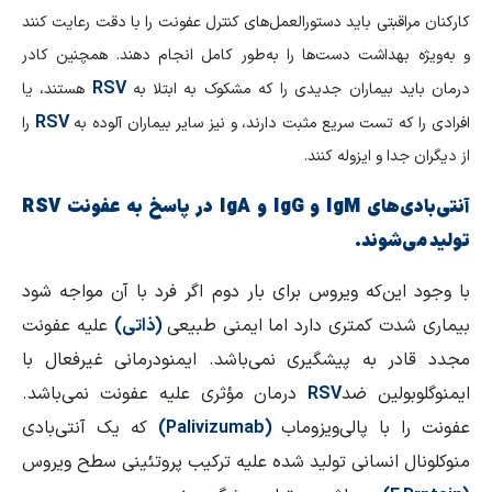
کارکنان مراقبتی باید دستورالعمل‌های کنترل عفونت را با دقت رعایت کنند
و به‌ویژه بهداشت دست‌ها را به‌طور کامل انجام دهند. همچنین کادر
RSV
درمان باید بیماران جدیدی را که مشکوک به ابتلا به
هستند، یا
RSV
افرادی را که تست سریع مثبت دارند، و نیز سایر بیماران آلوده به
را
از دیگران جدا و ایزوله کنند.
آنتی‌بادی‌های
IgM
و
IgG
و
IgA
در پاسخ به عفونت
RSV
تولید می‌شوند.
با وجود این‌که ویروس برای بار دوم اگر فرد با آن مواجه شود
بیماری شدت کمتری دارد اما ایمنی طبیعی
(ذاتی)
علیه عفونت
مجدد قادر به پیشگیری نمی‌باشد. ایمنودرمانی غیرفعال با
ایمنوگلوبولین ضد
RSV
درمان مؤثری علیه عفونت نمی‌باشد.
عفونت را با پالی‌ویزوماب
(
Palivizumab
)
که یک آنتی‌بادی
منوکلونال انسانی تولید شده علیه ترکیب پروتئینی سطح ویروس