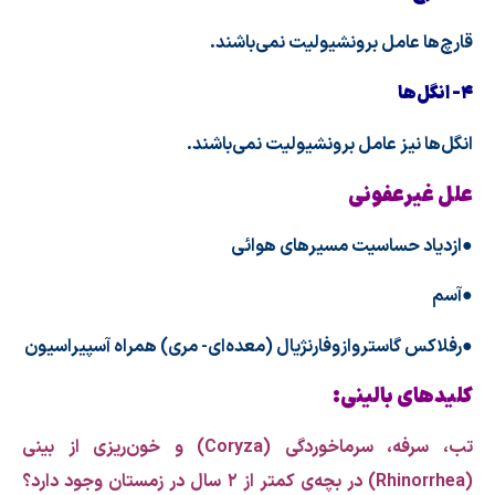
قارچ‌ها عامل برونشیولیت نمی‌باشند.
۴- انگل‌ها
انگل‌ها نیز عامل برونشیولیت نمی‌باشند.
علل غیرعفونی
●ازدیاد حساسیت مسیرهای هوائی
●آسم
●رفلاکس گاستروازوفارنژیال (معده‌ای- مری) همراه آسپیراسیون
کلید‌های بالینی:
تب، سرفه، سرماخوردگی (
Coryza
) و خون‌ریزی از بینی
(
Rhinorrhea
) در بچه‌ی کمتر از ۲ سال در زمستان وجود دارد؟