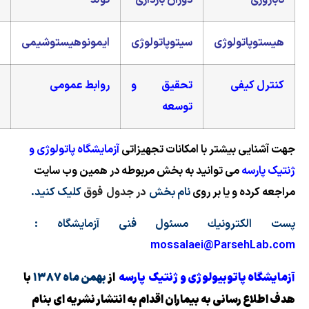
دوران بارداری
تولد
ژنتیک
لوژی
سیتوپاتولوژی
ایمونوهیستوشیمی
ی
تحقیق و
روابط عمومی
توسعه
یشتر با امکانات تجهیزاتی
آزمایشگاه پاتولوژی و
ی توانید به بخش مربوطه در همین وب سایت
 یا بر روی
نام بخش
در جدول
فوق
کلیک کنید.
رونیك مسئول فنی آزمایشگاه :
mossalaei@Par
توبیولوژی و ژنتیک پارسه
از
بهمن ماه ۱۳۸۷
با
نی به بیماران اقدام به انتشار نشریه ای بنام