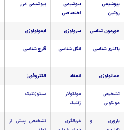
بیوشیمی
بیوشیمی ادرار
سم شناسی
اختصاصی
ناسی
سرولوژی
ایمونولوژی
آلرژی شناسی
اسی
انگل شناسی
قارچ شناسی
ویروس
شناسی
انعقاد
الکتروفورز
فلوسیتومتری
مولکولار
سیتوژنتیک
NGS
ژنتیک
 و
غربالگری
تشخیص پیش از
مشاوره