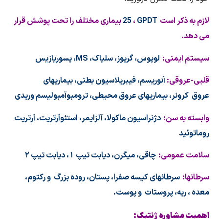
لازم
به ذکر است
T
GPD
،
25
بیماری مختلف را تحت پوشش قرار
می دهد.
سیستم ایمنی:
لوپوس، گریوز، سلیاک،
MS
، پسوریازیس
قلبی-عروقی:
آنوریسم، فیبریلاسیون بطنی، بیماریهای
عروق کرونر، بیماریهای عروق محیطی، ترومبوآمبولیسم وریدی
وابسته به سن:
دژنراسیون ماکولا، آلزایمر، استئوآرتریت، آرتریت
روماتوئید
سلامت عمومی:
چاقی، میگرن، دیابت تیپ ۱ ، دیابت تیپ ۲
سرطانها:
سرطانهای کیسه صفرا، پستان، روده بزرگ و رکتوم،
معده ، ریه، پروستات و پوست.
اهمیت مشاوره ژنتیک: