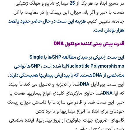
در مسیر ابتلا به هر یک از
25
بیماری شایع و مهلک ژنتیکی
هست یا خیر و اگر بله، میزان این ریسک را در مقایسه با کل
جامعه تعیین کنیم.
هزینه این تست در حال حاضر حدود پانصد
هزار تومان است.
قدرت پیش بینی کننده مولکول
DNA
این تست ژنتیکی بر مبنای مطالعه
SNP
ها یا
Single
Nucleotide Polymorphisms
بنا شده است،
SNP
ها نواحی
مشخصی از
DNA
هستند که با پیدایش بیماریها همبستگی دارند.
این تست پروفایل
DNA
شما را تجزیه و تحلیل می کند تا ببیند
که آیا
DNA
شما حاوی مارکرهای کلیدی انواع بیماریها هست یا
خیر. این تست شما را قادر می سازد تا با دانستن میزان ریسک
خودتان برای ابتلا به انواع بیماریها و با برداشتن
گامهای ضروری جهت جلوگیری از بروز بیماریها، آینده سلامتی
خود را تحت کنترل درآورید.