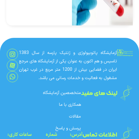
شروع به تغییر کارکرد و
توانایی های خود می کنند
و بافت های عضلانی دیگر
مانند قبل ایجاد نمی
شوند، دستگاه اسکلتی
مانند دوران جوانی خود را
ترمیم نمی کنند، پوست
آزمایشگاه پاتوبیولوژی و ژنتیک پارسه از سال 1383
خاصیت ارتجاعی […]
تاسیس و هم اکنون به عنوان یکی از آزمایشگاه های مرجع
ایران در فضایی بیش از 1200 متر مربع در غرب تهران
مشغول به فعالیت و خدمات رسانی می باشد.
لینک های مفید
متخصصین آزمایشگاه
همکاری با ما
مقالات
پرسش و پاسخ
اطلاعات تماس
آدرس:
شماره‌
ساعات کاری: