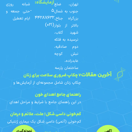
آزمایشگاه:
تهران، ضلع
شبانه روزی
۵ -
جنوب به شمال
حتی جمعه و
۴۴۲۸۷۶۳۲
بزرگراه جناح،
ایام تعطیل
(۰۲۱)
بالاتر از بلوار
شهید گلاب،
نرسیده به فلکه
دوم صادقیه،
نبش کوچه
عابدزاده،
ساختمان پارسه
آخرین مقالات
۷ چکاپ ضروری سلامت برای زنان
چکاپ زنان شامل مجموعه‌ای از آزمایش‌ها و
غربالگری‌های دوره‌ای است که با توجه به سن،
سابقه خانوادگی و عوامل خطر هر فرد
راهنمای جامع اهدای خون
برنامه‌ریزی می‌شوند. در
در این راهنمای جامع با شرایط و مراحل اهدای
خون، افراد واجد شرایط، محدودیت‌های اهدای
خون بانوان، آزمایش‌های خون اهدایی، فواید و
کم‌خونی داسی‌ شکل؛ علت، علائم و درمان
مراقبت‌های قبل و
کم‌خونی (آنمی) داسی‌ شکل یک بیماری ژنتیکی
ارثی است. در این مقاله با علائم، علت ژنتیکی،
آگهی
نمونه‌گیری