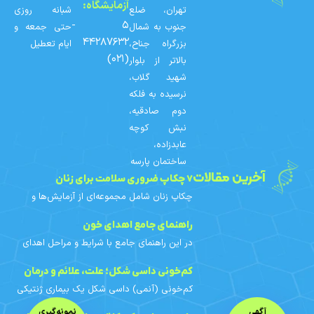
آزمایشگاه:
تهران، ضلع
شبانه روزی
۵ -
جنوب به شمال
حتی جمعه و
۴۴۲۸۷۶۳۲
بزرگراه جناح،
ایام تعطیل
(۰۲۱)
بالاتر از بلوار
شهید گلاب،
نرسیده به فلکه
دوم صادقیه،
نبش کوچه
عابدزاده،
ساختمان پارسه
آخرین مقالات
۷ چکاپ ضروری سلامت برای زنان
چکاپ زنان شامل مجموعه‌ای از آزمایش‌ها و
غربالگری‌های دوره‌ای است که با توجه به سن،
سابقه خانوادگی و عوامل خطر هر فرد
راهنمای جامع اهدای خون
برنامه‌ریزی می‌شوند. در
در این راهنمای جامع با شرایط و مراحل اهدای
خون، افراد واجد شرایط، محدودیت‌های اهدای
خون بانوان، آزمایش‌های خون اهدایی، فواید و
کم‌خونی داسی‌ شکل؛ علت، علائم و درمان
مراقبت‌های قبل و
کم‌خونی (آنمی) داسی‌ شکل یک بیماری ژنتیکی
ارثی است. در این مقاله با علائم، علت ژنتیکی،
آگهی
نمونه‌گیری