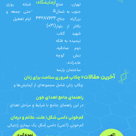
آزمایشگاه:
تهران، ضلع
شبانه روزی
۵ -
جنوب به شمال
حتی جمعه و
۴۴۲۸۷۶۳۲
بزرگراه جناح،
ایام تعطیل
(۰۲۱)
بالاتر از بلوار
شهید گلاب،
نرسیده به فلکه
دوم صادقیه،
نبش کوچه
عابدزاده،
ساختمان پارسه
آخرین مقالات
۷ چکاپ ضروری سلامت برای زنان
چکاپ زنان شامل مجموعه‌ای از آزمایش‌ها و
غربالگری‌های دوره‌ای است که با توجه به سن،
سابقه خانوادگی و عوامل خطر هر فرد
راهنمای جامع اهدای خون
برنامه‌ریزی می‌شوند. در
در این راهنمای جامع با شرایط و مراحل اهدای
خون، افراد واجد شرایط، محدودیت‌های اهدای
خون بانوان، آزمایش‌های خون اهدایی، فواید و
کم‌خونی داسی‌ شکل؛ علت، علائم و درمان
مراقبت‌های قبل و
کم‌خونی (آنمی) داسی‌ شکل یک بیماری ژنتیکی
ارثی است. در این مقاله با علائم، علت ژنتیکی،
آگهی
نمونه‌گیری