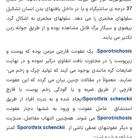
ی سانتيگراد و يا در داخل بافت­های بدن انسان تشکيل
مخمری را می ­دهد. سلول­های مخمری به اشکال گرد،
يگار برگ قابل مشاهده بوده و از طريق جوانه زدن
يابند.
Sporot
، يک عفونت قارچی مزمن بوده که پوست و
ا در مجاورت بافت لنفاوی درگير نموده و در نهايت
 مانندی بوجود می­ آيند که توليد چرک و زخم می­
عمولاً در مقالات چنين بيان می­ گردد که اين عفونت
 طريق ضربه و يا آلودگی زخم پوست با قارچ
s
Sporothrix
ايجاد
شده و به ­ندرت افراد از طريق
 عامل عفونت و ورود به شش­ها دچار عفونت
Sporot
می­ شوند. همچنين التهاب مفاصل، مننژيت
ونت­های عمقی ناشی از
Sporothrix schenckii
کمتر
ده است.