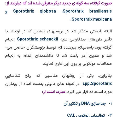
، سه گونه ­ی جديد ديگر معرفی شده­ اند که عبارتند از:
Sporothrix bras
،
Sporothrix globosa
و
.
Sporothrix 
ستی متذکر شد در بررسی­های پيشين که در ارتباط با
روهای ضدقارچی عليه
Sporothrix schenckii
انجام
، پاسخ­های پيچيده ­ای توسط پژوهشگران حاصل می­
ن امر باعث شد تا دانشمندان اقدام به انجام
ولکولی بر روی اين قارچ نمايند.
، يکی از روش­های مناسبی که برای شناسايي
Sp
spp.
در نمونه­ های بالينی بدست آمده از بيماران
ده قرار می ­گيرد،
عبارت است از:
DNA
و تکثير آن
CAL