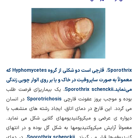
Sp
،
قارچی است دو شکلی از گروه
Hyphomycetes
که
 ­صورت ساپروفيت در خاک و يا بر روی الوار چوبی زندگی
Sporothrix schencki
، يک بيماري­زای فرصت­ طلب
وجب بروز عفونت قارچی
Sporotrichosis
در انسان
 اين قارچ در دمای اتاق، ايجاد رشته­ های منشعب با
 عرضی و ميکروکنيديوم­های گلابی شکل می­ نمايد
.
رايش ميکروکنيديوم­ها به ­شکل گل بوده و در انتهای
ها قرار می­ گيرند.
Sporothrix schenckii
، در دمای