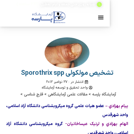
(۲۴ ساعته)
شبانه روزی حتی جمعه و ایام تعطیل
خيص مولکولی Sporothrix spp
انتشار در : ۲۷ نوامبر ۲۰۱۲
واحد تحقیق و توسعه آزمایشگاه
یشگاه پارسه
>
مقالات علمی آزمایشگاهی
>
قارچ شناسی
>
 –
عضو هيات علمی گروه ميکروب­شناسی دانشگاه آزاد اسلامی،
قدس
دي و لرنيک عيساخانيان-
گروه ميکروب­شناسی دانشگاه آزاد
احد شهرقدس