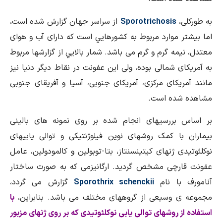
،
Sporotrichosis
از سراسر جهان گزارش شده است،
 موارد مربوط به کشورهايي است که دارای آب و هوای
ه­ گرم و گرم می­ باشد. شمار بالايي از گزارش­ها مربوط
ی شمالی بوده، ولی اين عفونت در نقاط ديگر دنيا نيز
يکای مرکزی، آمريکای جنوبی، آسيا و آفريقای جنوبی
ده است.
بررسی­های انجام شده بر روی نمونه ­های بالينی
ا کمک روش­های نوين فيلوژنتيکی و توالی­ يابی­های
 ژن­های کيتين­سنتاز، بتا-توبولين و کالمودولين، عامل
رچی مشخص گرديد. ارگانيزمی که به­ صورت ساختار
با نام
Sporothrix schenckii
گزارش می­ گردد،
 وسيعی از گروه­های مختلف می­ باشد. بنابراين،
با
 روش­های توالی­ يابی نوکلئوتيدی که بر روی ژن­های مزبور