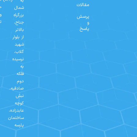
به
مقالات
ج
شمال
و
بزرگراه
پرسش
ت
و
جناح،
پاسخ
بالاتر
از بلوار
شهید
گلاب،
نرسیده
به
فلکه
دوم
صادقیه،
نبش
کوچه
عابدزاده،
ساختمان
پارسه