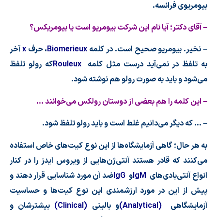
بیومریوی فرانسه.
– آقای دكتر؛ آیا نام این شركت بیومریو است یا بیومریكس؟
– نخیر. بیومریو صحیح است. در كلمه
Biomerieux
، حرف
x
آخر
به تلفظ در نمی
آید درست مثل كلمه
Rouleux
كه رولو تلفظ
می
شود و باید به صورت رولو هم نوشته شود.
– این كلمه را هم بعضی از دوستان رولكس می
خوانند …
– … كه دیگر می
دانیم غلط است و باید رولو تلفظ شود.
به هر حال؛ گاهی آزمایشگاه
ها از این نوع كیت
های خاص استفاده
می
كنند كه قادر هستند آنتی
ژن
هایی از ویروس ایدز را در كنار
انواع آنتی
بادی
های
IgM
و
IgG
ضد آن مورد شناسایی قرار دهند و
پیش از این در مورد ارزشمندی این نوع كیت
ها و حساسیت
آزمایشگاهی
(Analytical)
و بالینی
(Clinical)
بیشترشان و