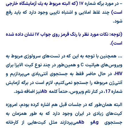
– در مورد برگه شماره
۱۷ (كه البته مربوط به یك آزمایشگاه خارجی
است)
چند غلط املایی و اشتباه تایپی وجود دارد كه باید رفع
شود.
(توجه: نكات مورد نظر با رنگ قرمز روی جواب ۱۷ نشان داده شده
است).
… همچنین با توجه به این كه در تست
های سرولوژی مربوط به
ویروس
های هپاتیت
C
و همین
طور در چند نوع كیت الایزا برای
HIV
، در حال حاضر فقط به جستجوی آنتی
بادی می
پردازیم و
آنتی
ژن مربوطه را جستجو نمی
كنیم، لازم است در برگه آزمایش
شماره
17
، در كنار نام ویروس، حتماً كلمه
Ab
نیز اضافه شود.
البته همان
طور كه در جلسات قبل هم اشاره كرده بودم، امروزه
كیت
های زیادی در ایران وجود دارد كه به طور همزمان به
جستجوی
Ag
و
Ab
می
پردازند مثل كیت
هایی از كارخانه