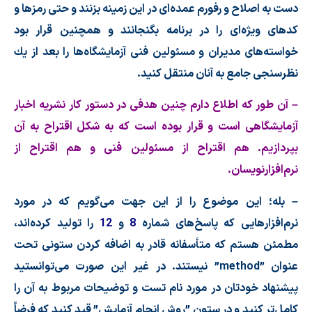
دست به اصلاح و رفورم عمده
ای در این زمینه بزنند و حتی رمزها و
كدهای ویژه
ای را در برنامه بگنجانند و همچنین قرار بود
خواسته
های مدیران و مسئولین فنی آزمایشگاه
ها را بعد از یك
نظرسنجی جامع به آنان منتقل كنید.
– آن طور كه اطلاع دارم چنین هدفی در دستور كار نشریه اخبار
آزمایشگاهی است و قرار بوده است كه به شكل اقتراح به آن
بپردازیم. هم اقتراح از مسئولین فنی و هم اقتراح از
نرم
افزارنویسان.
– بله؛ این موضوع را از این جهت می
گویم كه در مورد
نرم
افزارهایی كه پاسخ
های شماره
8
و
12
را تولید كرده
اند،
مطمئن هستم كه متأسفانه قادر به اضافه كردن ستونی تحت
عنوان
method”
”
نیستند. در غیر این صورت می
توانستید
پیشنهاد خودتان در مورد نام تست و توضیحات مربوط به آن را
كامل
تر كنید و در ستون
”
روش انجام آزمایش
”
قید كنید كه فرضاً