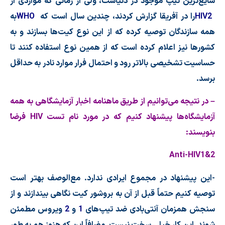
شایع
ترین تیپ موجود در دنیاست، ولی از زمانی كه مواردی از
HIV2
را در آفریقا گزارش كردند، چندین سال است كه
WHO
به
همه سازندگان توصیه كرده كه از این نوع كیت
ها بسازند و به
كشورها نیز اعلام كرده است كه از همین نوع استفاده كنند تا
حساسیت تشخیصی بالاتر رود و احتمال فرار موارد نادر به حداقل
برسد.
– در نتیجه می
توانیم از طریق ماهنامه اخبار آزمایشگاهی به همه
آزمایشگاه
ها پیشنهاد كنیم كه در مورد نام تست
HIV
فرضا
بنویسند:
Anti-HIV1&2
-این پیشنهاد در مجموع ایرادی ندارد. مع
الوصف بهتر است
توصیه كنیم حتماً قبل از آن به بروشور كیت نگاهی بیندازند و از
سنجش همزمان آنتی
بادی ضد تیپ
های
1
و
2
ویروس مطمئن
شوند. این كار خیلی سخت نیست. مضافاً این كه هنوز هم به طور