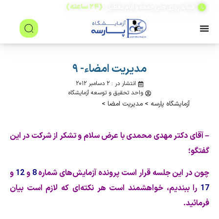
(۲۴ ساعته)
شبانه روزی حتی جمعه و ایام تعطیل
مدیریت امضاء- ۹
انتشار در : ۲ دسامبر ۲۰۱۲
واحد تحقیق و توسعه آزمایشگاه
آزمایشگاه پارسه
>
مدیریت امضا
>
– آقای دكتر مهدی محمدی با عرض سلام و تشكر از شركت در این
گفتگو؛
چون در این جلسه قرار است پرونده آزمایش
های شماره
8
و
12
و
17
را ببندیم، خواهشمند است هر نكته
ای كه لازم است بیان
فرمائید.