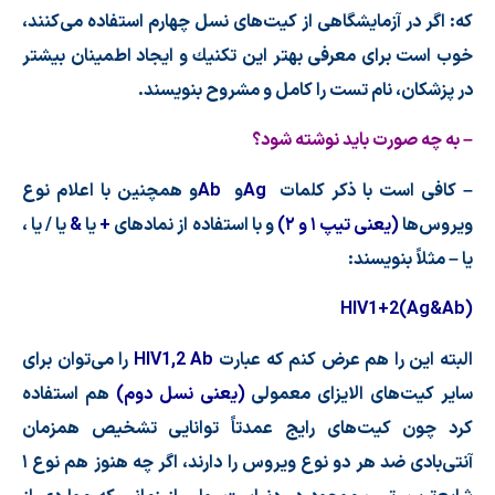
كه: اگر در آزمایشگاهی از كیت
های نسل چهارم استفاده می
كنند،
خوب است برای معرفی بهتر این تكنیك و ایجاد اطمینان بیشتر
در پزشكان، نام تست را كامل و مشروح بنویسند.
– به چه صورت باید نوشته شود؟
– كافی است با ذكر كلمات
Ag
و
Ab
و همچنین با اعلام نوع
ویروس
ها
(یعنی تیپ ۱ و ۲)
و با استفاده از نمادهای
+
یا
&
یا / یا ،
یا – مثلاً بنویسند:
HIV1+2(Ag&Ab)
البته این را هم عرض كنم كه عبارت
HIV1,2 Ab
را می
توان برای
سایر كیت
های الایزای معمولی
(یعنی نسل دوم)
هم استفاده
كرد چون كیت
های رایج عمدتاً توانایی تشخیص همزمان
آنتی
بادی ضد هر دو نوع ویروس را دارند، اگر چه هنوز هم نوع ۱