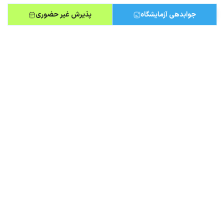
جوابدهی آزمایشگاه
پذیرش غیر حضوری
کم‌خونی داسی‌ شکل؛ علت، علائم و درمان
کم‌خونی (آنمی) داسی‌ شکل یک بیماری ژنتیکی ارثی است. در