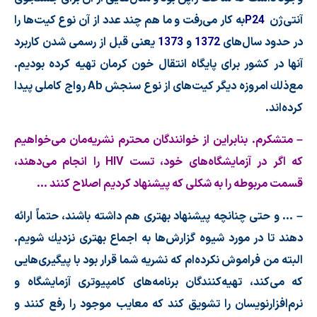
آنتی
ژن
P24
به كار می
رفت و ما هم چند عدد از آن نوع كیت
ها را
در حدود سال
های
1372
و
1373
یعنی قبل از رسمی شدن كاربرد
آنها در كشور برای پایگاه انتقال خون كرمان تهیه كرده بودیم.
مع
ذلك امروزه دیگر كیت
های از نوع سنجش
Ab
رواج كاملی پیدا
كرده
اند.
– متشكرم. بنابراین از خوانندگان محترم نشریه
مان می
خواهیم
كه اگر در آزمایشگاه
های خود، تست
HIV
را انجام می
دهند،
قسمت مربوطه را به شكلی كه پیشنهاد كردیم اصلاح كنند …
– … و حتی چنانچه پیشنهاد بهتری هم داشته باشند، حتماً ارائه
دهند تا در مورد شیوه گزارش
ها به اجماع بهتری نزدیك شویم.
البته من فراموش نكرده
ام كه نشریه شما قرار بود با پیگیری
هایی
كه می
كند، تهیه
كنندگان برنامه
های كامپیوتری آزمایشگاه و
نرم
افزارنویسان را تشویق كند كه معایب موجود را رفع كنند و