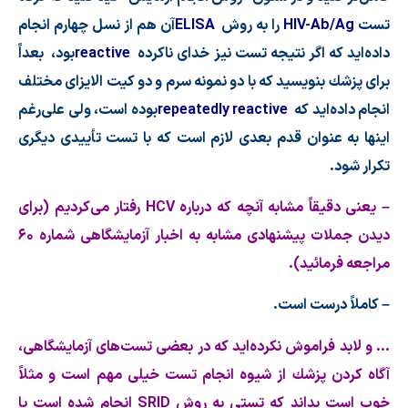
تست
HIV-Ab/Ag
را به روش
ELISA
آن هم از نسل چهارم انجام
داده
اید كه اگر نتیجه تست نیز خدای ناكرده
reactive
بود، بعداً
برای پزشك بنویسید كه با دو نمونه سرم و دو كیت الایزای مختلف
انجام داده
اید كه
repeatedly reactive
بوده است، ولی علی
رغم
اینها به عنوان قدم بعدی لازم است كه با تست تأییدی دیگری
تكرار شود.
– یعنی دقیقاً مشابه آنچه كه درباره
HCV‌
رفتار می
كردیم (برای
دیدن جملات پیشنهادی مشابه به اخبار آزمایشگاهی شماره ۶۰
مراجعه فرمائید).
– كاملاً درست است.
… و لابد فراموش نكرده
اید كه در بعضی تست
های آزمایشگاهی،
آگاه كردن پزشك از شیوه انجام تست خیلی مهم است و مثلاً
خوب است بداند كه تستی به روش
SRID
انجام شده است یا