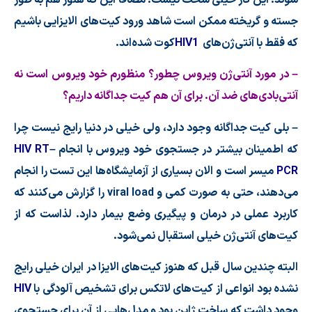
جسته و گریخته ممكن است شاهد ورود كیت
های الایزایی باشیم
كه فقط با آنتی
ژ
ن
های
HIV1
كوت شده
اند.
– در مورد آنتی
ژن ویروس چطور؟ منظورم خود ویروس است نه
آنتی
بادی
های ضد آن. برای آن هم كیت جداگانه داریم؟
– بلی كیت جداگانه وجود دارد، ولی خیلی در دنیا رایج نیست چرا
كه اطمینان بیشتر در جستجوی خود ویروس با انجام
–
HIV RT
PCR
میسر است و الان بسیاری از آزمایشگاه
ها این تست را انجام
می
دهند، حتی به صورت كمی و
viral load
را گزارش می
كنند كه
كاربرد عملی در درمان و پیگیری وضع بیمار دارد. لذاست كه از
كیت
های آنتی
ژن خیلی استقبال نمی
شود.
البته چندین سال قبل كه هنوز كیت
های الایزا در ایران خیلی رایج
نشده بود انواعی از كیت
های لاتكس برای تشخیص آلودگی با
HIV
وجود داشت كه ساخت ژاپن بود و مدل
هایی از آن برای جستجوی