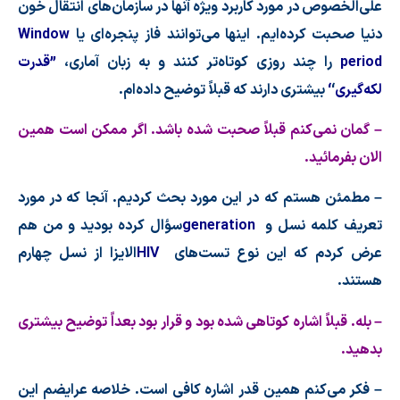
علی
الخصوص در مورد كاربرد ویژه آنها در سازمان
های انتقال خون
دنیا صحبت كرده
ایم. اینها می
توانند فاز پنجره
ای یا
Window
period
را چند روزی كوتاه
تر كنند و به زبان آماری،
”
قدرت
لكه
گیری
‘
‘
بیشتری دارند كه قبلاً توضیح داده
ام.
– گمان نمی
كنم قبلاً صحبت شده باشد. اگر ممكن است همین
الان بفرمائید.
– مطمئن هستم كه در این مورد بحث كردیم. آنجا كه در مورد
تعریف كلمه نسل و
generation
سؤال كرده بودید و من هم
عرض كردم كه این نوع تست
های
HIV
الایزا از نسل چهارم
هستند.
– بله. قبلاً اشاره كوتاهی شده بود و قرار بود بعداً توضیح بیشتری
بدهید.
– فكر می
كنم همین قدر اشاره كافی است. خلاصه عرایضم این