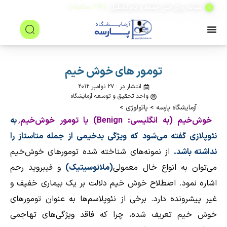
(۲۴ ساعته)
شبانه روزی حتی جمعه و ایام تعطیل
تومور های خوش خیم
انتشار در : ۲۷ نوامبر ۲۰۱۲
واحد تحقیق و توسعه آزمایشگاه
آزمایشگاه پارسه
>
پاتولوژی
>
خوش‌خیم (به
انگلیسی
:
Benign
) یا تومور خوش‌خیم٬
به
نئوپلازی
گفته می‌شود که ویژگی
بدخیمی
از جمله
متاستاز
را
نداشته باشد.
از نمونه‌های شناخته شده تومورهای خوش‌خیم
می‌توان به انواع
خال
معمولی
(ملانوسیتیک)
و فیبروید رحم
اشاره نمود. اصطلاح خوش خیم دلالت بر یک بیماری خفیف و
غیر پیشرونده دارد. برخی از نئوپلاسم‌ها به عنوان تومورهای
خوش خیم تعریف شده، چرا که فاقد ویژگی‌های تهاجمی