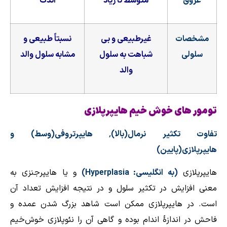
عروق
متوسط تا زیاد
اندک
مشخصات
غیرطبیعی و بی
نسبتاً طبیعی و
سلولی
شباهت به سلول
مشابه سلول والد
والد
تومور های خوش خیم هایپرپلازی
تفاوت تکثیر نرمال(بالا)٬ هایپرتروفی(وسط) و
هایپرپلازی(پایین)
هایپرپلازی
(به
انگلیسی
:
Hyperplasia
)
و یا هایپرجنزی به
معنی افزایش در تکثیر
سلول
و در نتیجه افزایش تعداد آن
است. در هایپرپلازی ممکن است شاهد بزرگ شدن عمده و
فاحش در اندازهٔ اندام بوده و گاهی آن‌ را نئوپلازی خوش‌خیم