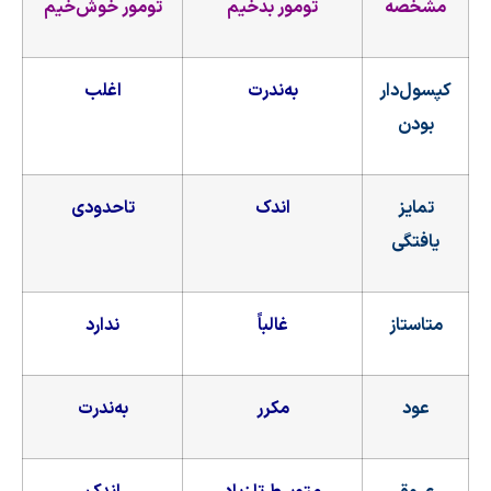
مشخصه
تومور بدخیم
تومور خوش‌خیم
کپسول‌دار
به‌ندرت
اغلب
بودن
تمایز
اندک
تاحدودی
یافتگی
متاستاز
غالباً
ندارد
عود
مکرر
به‌ندرت