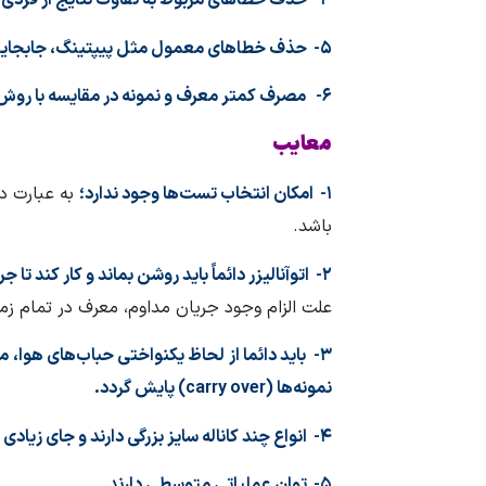
۴- حذف خطاهای مربوط به تفاوت نتایج از فردی به فرد دیگر
۵- حذف خطاهای معمول مثل پیپتینگ، جابجایی تست‌ها و محاسبات اشتباه در روش دستی
۶- مصرف کمتر معرف و نمونه در مقایسه با روش دستی
معایب
۱- امکان انتخاب تست‌ها وجود ندارد؛
به عبارت دی
باشد.
۲- اتوآنالیزر دائماً باید روشن بماند و کار کند تا جریان دائماً ادامه یابد
علت الزام وجود جریان مداوم، معرف در تمام زم
۳- باید دائما از لحاظ یکنواختی حباب‌های هوا،
نمونه‌ها (carry over) پایش گردد.
۴- انواع چند کاناله سایز بزرگی دارند و جای زیادی را اشغال می‌کنند.
۵- توان عملیاتی متوسطی دارند.