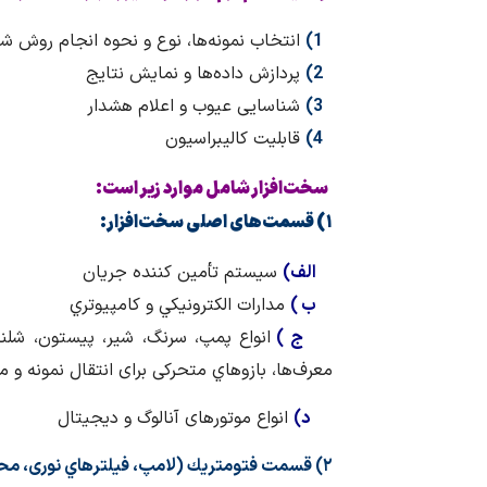
1)
انتخاب نمونه‌ها،‏ نوع و نحوه انجام روش 
2)
پردازش داده‌ها و نمايش نتايج
3)
شناسايی عیوب و اعلام هشدار
4)
قابليت كاليبراسيون
سخت‌افزار شامل موارد زیر است:
۱) قسمت‌های اصلی سخت‌افزار:
الف)
سيستم تأمين كننده جريان
ب )
مدارات الكترونيكي و كامپيوتري ‏
ج )
انواع پمپ، سرنگ، شير، پيستون، شلن
معرف‌ها، بازوهاي متحركی برای انتقال نمونه 
د)
انواع موتورهای آنالوگ و ديجيتال
۲) قسمت فتومتريك (لامپ، فيلترهاي نوری، محل نگهداری نمونه، دتكتور و مدار)