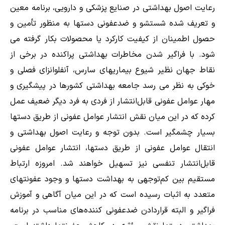
رعايت اصول بهداشتی در صنايع پزشكی و دارويی، برنامه معين
و تعريف‌ شده شستشو و ضدعفونی دستها به منظور تأمين و
حصول اطمينان از كيفيت كاركرد يا محصولات بكار گرفته می
شود. با فراگير شدن مخاطرات بهداشتی پراكنده در برخی از
نقاط جهان نظير شيوع بيماريهای سارس، آنفلوانزای فصلی و
خوكی به نظر می رسد جامعه بهداشتی كشورها در پيشگيری و
مهار عوامل عفونی قابل‌انتشار از فردی به فرد ديگر ضعيف عمل
كرده كه در اين ميان نقش انتشار عوامل عفونی از طريق دستها
بسيار چشمگير است. بدون توجه و رعايت اصول بهداشتی و
انتقال عوامل عفونی از طريق دستها، انتشار عوامل عفونی
قابل‌انتشار تنفسی نيز تسهيل خواهند شد. امروزه ارتباط
مستقيم بين كم‌توجهی به بهداشت دستها و وجود عفونتهای
متعدد به اثبات رسيده است كه در اين ميان آگاهی و آموزش
فراگير و البته قراردادن ضد‌عفونی كننده‌های مناسب در برنامه