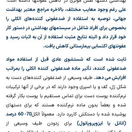
بهداشتی دستها نقش مؤثری در كاهش عفونتها داشته است.
علی رغم وجود معايب مختلف، بالاخره مراجع معتبر بهداشت
جهانی، توصيه به استفاده از ضد‌عفونی كننده‌های الكلی را
بخصوص برای افراد شاغل در سيستمهای بهداشتی در دستور كار
خود قرار داد و البته نتايج مثبت استفاده از آن به اثبات رسيد و
عفونتهای اكتسابی بيمارستانی كاهش يافت.
ثابت شده است كه شستشوی عادی قبل از استفاده مواد
ضد‌عفونی كننده، تأثير ماده ضدعفونی كننده الكلی را بمراتب
افزايش می دهد.
طيف وسيعی از ضد‌عفونی كننده‌های دست به
شكل ژل، كف و يا اسپری وجود دارند كه در برخی از آنها تركيبات
نرم‌كننده پوست دست برای تماس مستقيم با پوست بكار گرفته
شده و بعضاً بدون ماده نرم‌كننده هستند كه برای دستهای
پوشيده شده با دستكش كاربرد دارد. معمولاً الكل
70- 60
درصد
(اتانل يا ايزوپروپانول)
برای زدودن طيف وسيعی از