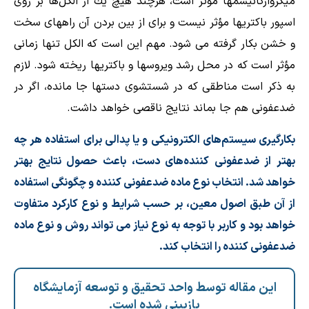
ميكروارگانيسمها مؤثر است، هرچند هيچ يك از الكل‌ها بر روی
اسپور باكتريها مؤثر نيست و برای از بين بردن آن راههای سخت
و خشن بكار گرفته می شود. مهم اين است كه الكل تنها زمانی
مؤثر است كه در محل رشد ويروسها و باكتريها ريخته شود. لازم
به ذکر است مناطقی كه در شستشوی دستها جا مانده، اگر در
ضد‌عفونی هم جا بماند نتايج ناقصی خواهد داشت.
بكارگيری سيستم‌های الكترونيكی و يا پدالی برای استفاده هر چه
بهتر از ضد‌عفونی كننده‌های دست، باعث حصول نتايج بهتر
خواهد شد. انتخاب نوع ماده ضدعفونی كننده و چگونگی استفاده
از آن طبق اصول معين، بر حسب شرايط و نوع كاركرد متفاوت
خواهد بود و كاربر با توجه به نوع نياز می تواند روش و نوع ماده
ضدعفونی كننده را انتخاب كند.
این مقاله توسط واحد تحقیق و توسعه آزمایشگاه
بازبینی شده است.