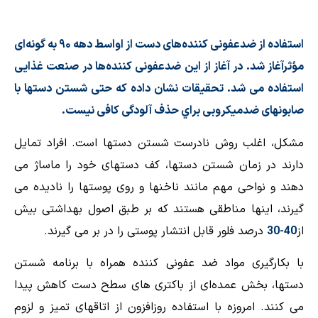
استفاده از ضدعفونی كننده‌های دست از اواسط دهه ۹۰ به‌ گونه‌ای
مؤثرآغاز شد. در آغاز از اين ضد‌عفونی كننده‌ها در صنعت غذايی
استفاده می شد. تحقيقات نشان داده كه حتی شستن دستها با
صابونهای ضد‌ميكروبی براي حذف آلودگی كافی نيست.
مشكل، اغلب روش نادرست شستن دستها است. افراد تمايل
دارند در زمان شستن دستها، كف دستهای خود را ماساژ می
دهند و نواحی مهم مانند ناخنها و روی پوستها را ناديده می
گيرند، اينها مناطقی هستند كه بر طبق اصول بهداشتی بيش
از
40-30
درصد فلور قابل ‌انتشار پوستی را در بر می گيرند.
با بكارگيری مواد ضد عفونی كننده همراه با برنامه شستن
دستها، بخش عمده‌ای از باكتری های سطح دست كاهش پيدا
می كنند. امروزه با استفاده روزافزون از اتاقهای تميز و لزوم