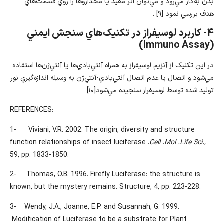
بدن به‌کار مي‌رود و مي‌توان اثر مفيد يا مخداروها را روي قسمت‌هاي
هدف بررسي نمود [۹] .
۴- کاربرد لوسيفراز در تکنيک‌هاي سنجش ايمني
(Immuno Assay)
در اين تکنيک از آنزيم لوسيفراز به همراه آنتي‌بادي‌ها يا آنتي‌ژن‌ها استفاده
مي‌شود و اتصال يا عدم اتصال آنتي‌بادي-آنتي‌ژن به وسيله اندازه‌گيري نور
توليد شده توسط لوسيفراز سنجيده مي‌شود[۱۰]
:REFERENCES
1- Viviani, V.R. 2002. The origin, diversity and structure –
function relationships of insect luciferase .
Cell .Mol .Life Sci.,
59, pp. 1833-1850.
2- Thomas, O.B. 1996. Firefly Luciferase: the structure is
known, but the mystery remains. Structure, 4, pp. 223-228.
3- Wendy, J.A., Joanne, E.P. and Susannah, G. 1999.
Modification of Luciferase to be a substrate for Plant