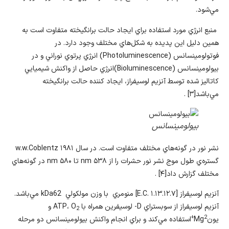
مي‌شود.
منبع انرژي مورد استفاده براي ايجاد حالت برانگيخته متفاوت است به
همين دليل اين پديده به شكل‌هاي مختلف وجود دارد. در
فوتولومينسانس (Photoluminescence) انرژي پرتوي نوراني و در
بيولومينسانس (Bioluminescence)انرژي حاصل از واكنش شيميايي
كاتاليز شده توسط آنزيم لوسيفراز، ايجاد كننده حالت برانگيخته
مي‌باشد[۳] .
بيولومينسانس
نشر نور در گونه‌هاي مختلف متفاوت است. در سال ۱۹۸۱ w.w.Coblentz
گستره‌ي طول موج نشر نور حشرات را از nm ۵۳۸ تا nm ۵۸۰ در گونه‌هاي
مختلف گزارش داد[۴] .
آنزيم لوسيفراز [E.C. ۱.۱۳.۱۲.۷] منومري با وزن مولکولي kDa62 مي‌باشد.
آنزيم لوسيفراز از سوبستراي D- لوسيفرين همراه با ATP، O
و
2
2+
يونMg
استفاده مي‌کند و براي انجام واكنش بيولومينسانس دو مرحله