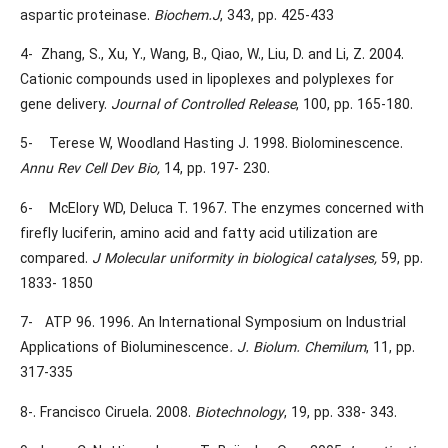
aspartic proteinase.
Biochem.J
, 343, pp. 425-433
4- Zhang, S., Xu, Y., Wang, B., Qiao, W., Liu, D. and Li, Z. 2004.
Cationic compounds used in lipoplexes and polyplexes for
gene delivery.
Journal of Controlled Release
, 100, pp. 165-180.
5- Terese W, Woodland Hasting J. 1998. Biolominescence.
Annu Rev Cell Dev Bio,
14, pp. 197- 230.
6- McElory WD, Deluca T. 1967. The enzymes concerned with
firefly luciferin, amino acid and fatty acid utilization are
compared.
J Molecular uniformity in biological catalyses,
59, pp.
1833- 1850
7- ATP 96. 1996. An International Symposium on Industrial
Applications of Bioluminescence
. J. Biolum. Chemilum
, 11, pp.
317-335
8-. Francisco Ciruela. 2008.
Biotechnology
, 19, pp. 338- 343.