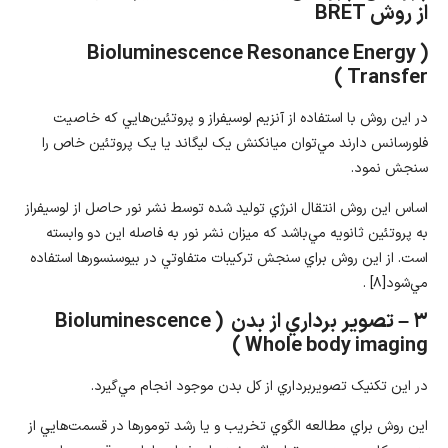
از روش BRET
( Bioluminescence Resonance Energy
Transfer )
در اين روش با استفاده از آنزيم لوسيفراز و پروتئين‌هايي که خاصيت
فلورسانس دارند مي‌توان ميانکنش يک ليگاند يا يک پروتئين خاص را
سنجش نمود.
اساس اين روش انتقال انرژي توليد شده توسط نشر نور حاصل از لوسيفراز
به پروتئين ثانويه مي‌باشد که ميزان نشر نور به فاصله اين دو وابسته
است. از اين روش براي سنجش ترکيبات متفاوتي در بيوسنسورها استفاده
مي‌شود[۸] .
۳ – تصوير برداري از بدن ( Bioluminescence
Whole body imaging )
در اين تکنيک تصويربرداري از کل بدن موجود انجام مي‌گيرد.
اين روش براي مطالعه الگوي تخريب و يا رشد تومورها در قسمت‌هايي از