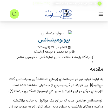
(۲۴ ساعته)
شبانه روزی حتی جمعه و ایام تعطیل
بيولومينسانس
انتشار در : ۲۹ ژانویه ۲۰۱۹
واحد تحقیق و توسعه آزمایشگاه
آزمایشگاه پارسه
>
مقالات علمی آزمایشگاهی
>
هورمون شناسی
>
مقدمه
به فرايند توليد نور در سيستم‌هاي زيستي اصطلاحاً بيولومينسانس گفته
مي‌شود[۱]. اين فرايند در گروه وسيعي از جانداران مشاهده شده است.
آنزيم‌هاي درگير در اين فرايند را بطور كلي لوسيفراز نامگذاري كرده‌اند[۲] .
لومينسانس فرايندي است که در آن يک مولکول به حالت برانگيخته
درآمده و هنگام بازگشت به سطح پايه، مازاد انرژي آن به صورت نور آزاد