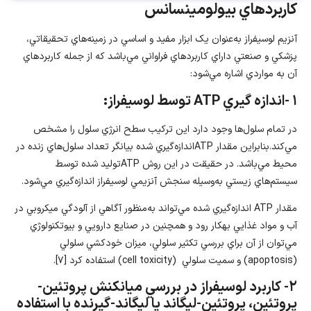
كاربردهاي بيولومينسانس
آنزيم لوسيفراز به‌عنوان يک ابزار مفيد و اساسي در زمينه‌هاي تحقيقاتي،
پزشکي و صنعتي داراي کاربردهاي فراواني مي‌باشد که از جمله کاربردهاي
آن به مواردي اشاره مي‌شود:
۱ -اندازه­ گيري ATP توسط لوسيفراز:
در تمام سلول‌ها وجود دارد اين ترکيب سطح انرژي سلول را مشخص
مي‌کند.بنابراين مقدار ATPاندازه‌گيري شده بيانگر تعداد سلول‌هاي زنده در
محيط مي‌باشد. در حقيقت در اين روش ATPتوليد شده توسط
سيستم‌هاي زيستي به‌وسيله سنجش آنزيمي لوسيفراز اندازه‌گيري مي‌شود.
مقدار ATP اندازه‌گيري شده مي‌تواند به‌منظور آگاهي از آلودگي ميکروبي در
آب و مواد غذايي بهکار رود و همچنين در صنايع دارويي و بيوتکنولوژي
مي‌توان از آن براي بررسي تکثير سلولي، ميزان خودکشي سلولي
(apoptosis) و سميت سلولي (cell toxicity) استفاده کرد [۷].
۲- کاربرد لوسيفراز در بررسي ميانکنش پروتئين-
پروتئين، پروتئين-ليگاند يا ليگاند-گيرنده با استفاده