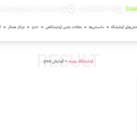
۴۴۲۸۷۶۳۲-۵ (۰۲۱)
تهران، ضلع جنوب به شمال بزرگراه جناح، با
ش‌های آزمایشگاه
دانستنی‌ها
مقالات علمی آزمایشگاهی
اخبار
مراکز همکار
گ
آزمایشگاه پارسه
>
آزمایش psa