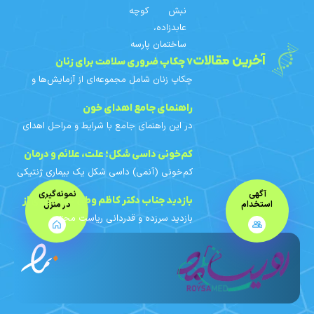
نبش کوچه
عابدزاده،
ساختمان پارسه
آخرین مقالات
۷ چکاپ ضروری سلامت برای زنان
چکاپ زنان شامل مجموعه‌ای از آزمایش‌ها و
غربالگری‌های دوره‌ای است که با توجه به سن،
سابقه خانوادگی و عوامل خطر هر فرد
راهنمای جامع اهدای خون
برنامه‌ریزی می‌شوند. در
در این راهنمای جامع با شرایط و مراحل اهدای
خون، افراد واجد شرایط، محدودیت‌های اهدای
خون بانوان، آزمایش‌های خون اهدایی، فواید و
کم‌خونی داسی‌ شکل؛ علت، علائم و درمان
مراقبت‌های قبل و
کم‌خونی (آنمی) داسی‌ شکل یک بیماری ژنتیکی
ارثی است. در این مقاله با علائم، علت ژنتیکی،
آگهی
نمونه‌گیری
روش‌های تشخیص، الگوی وراثت و اهمیت
بازدید جناب دکتر کاظم وطن خواه یزدی از
استخدام
در منزل
مشاوره ژنتیک آشنا
بازدید سرزده و قدردانی ریاست محترم
آزمایشگاه پارسه
آزمایشگاه محترم مرجع سلامت، جناب دکتر
کاظم وطن خواه یزدی از مجموعه آزمایشگاه
پاتوبیولوژی و ژنتیک پارسه در این